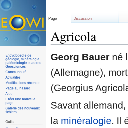
Page
Discussion
Agricola
Aller à :
navigation
,
rechercher
Georg Bauer
né 
Encyclopédie de
géologie, minéralogie,
paléontologie et autres
Géosciences
(Allemagne), mor
Communauté
Actualités
Modifications récentes
(Georgius Agricol
Page au hasard
Aide
Créer une nouvelle
Savant allemand,
page
Galerie des nouveaux
fichiers
la
minéralogie
. Il
Outils