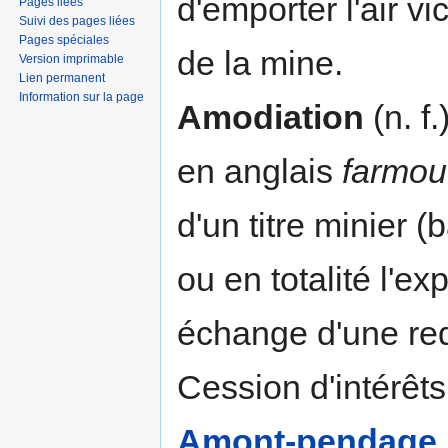
d'emporter l'air vi
Pages liées
Suivi des pages liées
Pages spéciales
de la mine.
Version imprimable
Lien permanent
Information sur la page
Amodiation
(n. f.
en anglais
farmou
d'un titre minier (
ou en totalité l'exp
échange d'une re
Cession d'intérêts
Amont-pendage