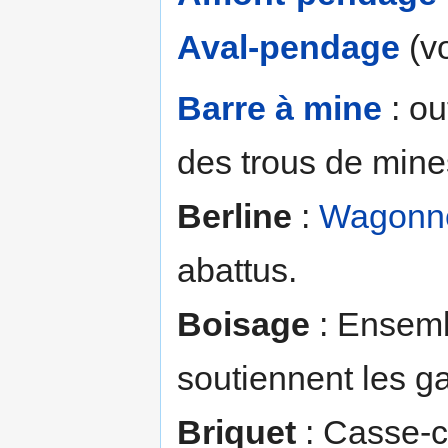
Aval-pendage
(v
Barre à mine
: ou
des trous de mine
Berline
:
Wagonn
abattus.
Boisage
: Ensembl
soutiennent les g
Briquet
: Casse-c