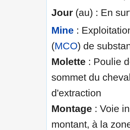
Jour
(au) : En sur
Mine
: Exploitatio
(
MCO
) de substa
Molette
: Poulie 
sommet du chevale
d'extraction
Montage
: Voie i
montant, à la zon