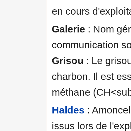
en cours d'exploit
Galerie
: Nom gén
communication sou
Grisou
: Le griso
charbon. Il est e
méthane (CH<sub
Haldes
: Amoncell
issus lors de l'ex