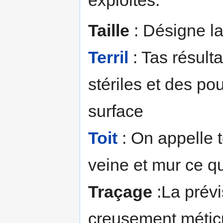
exploités.
Taille
: Désigne l
Terril
: Tas résult
stériles et des p
surface
Toit
: On appelle t
veine et mur ce qu
Traçage
:La prévi
creusement méticu