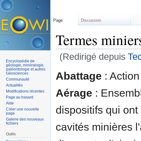
Page
Discussion
Termes minier
(Redirigé depuis
Tec
Encyclopédie de
Aller à :
navigation
,
rechercher
géologie, minéralogie,
paléontologie et autres
Abattage
: Action
Géosciences
Communauté
Actualités
Aérage
: Ensembl
Modifications récentes
Page au hasard
Aide
dispositifs qui on
Créer une nouvelle
page
Galerie des nouveaux
cavités minières l'
fichiers
Outils