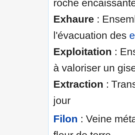
roche encaissante 
Exhaure
: Ensemb
l'évacuation des
e
Exploitation
: En
à valoriser un gi
Extraction
: Trans
jour
Filon
: Veine méta
fleur de terre.