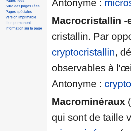
Antonyme :
micro
Pages liées
Suivi des pages liées
Pages spéciales
Macrocristallin -e
Version imprimable
Lien permanent
Information sur la page
cristallin. Par opp
cryptocristallin
, d
observables à l'œi
Antonyme :
crypto
Macrominéraux
(
qui sont de taille 