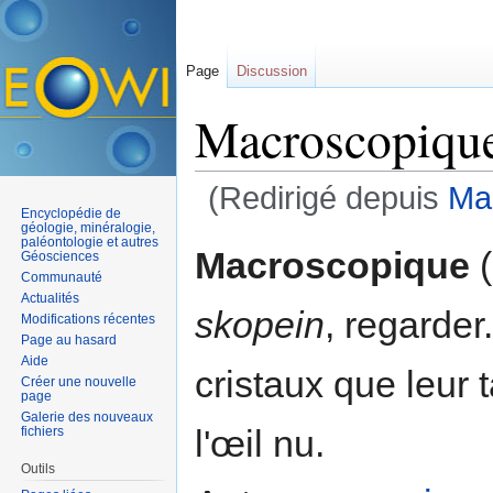
Page
Discussion
Macroscopiqu
(Redirigé depuis
Ma
Encyclopédie de
Aller à :
navigation
,
rechercher
géologie, minéralogie,
paléontologie et autres
Macroscopique
(
Géosciences
Communauté
Actualités
skopein
, regarder
Modifications récentes
Page au hasard
Aide
cristaux que leur 
Créer une nouvelle
page
Galerie des nouveaux
l'œil nu.
fichiers
Outils