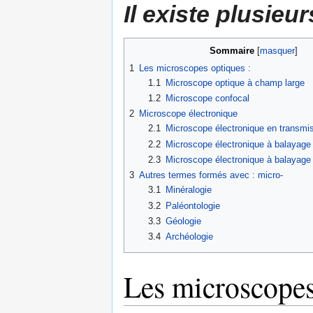
Il existe plusieu
Sommaire
[
masquer
]
1
Les microscopes optiques :
1.1
Microscope optique à champ large
1.2
Microscope confocal
2
Microscope électronique
2.1
Microscope électronique en transmi
2.2
Microscope électronique à balayag
2.3
Microscope électronique à balayage 
3
Autres termes formés avec : micro-
3.1
Minéralogie
3.2
Paléontologie
3.3
Géologie
3.4
Archéologie
Les microscopes