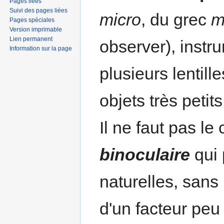
Pages liées
Suivi des pages liées
micro
, du grec
m
Pages spéciales
Version imprimable
Lien permanent
observer), instr
Information sur la page
plusieurs lentill
objets très petits
Il ne faut pas l
binoculaire
qui 
naturelles, sans
d'un facteur peu