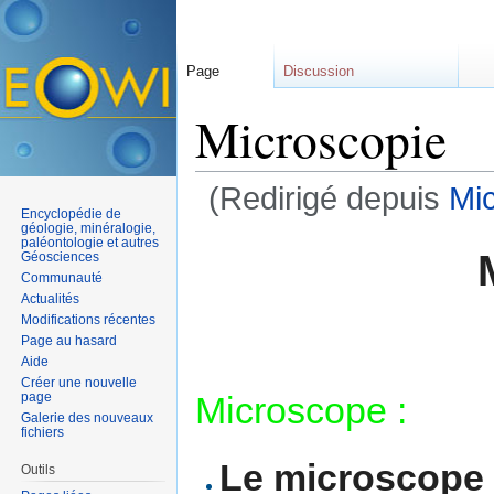
Page
Discussion
Microscopie
(Redirigé depuis
Mic
Encyclopédie de
Aller à :
navigation
,
rechercher
géologie, minéralogie,
paléontologie et autres
Géosciences
Communauté
Actualités
Modifications récentes
Page au hasard
Aide
Créer une nouvelle
Microscope :
page
Galerie des nouveaux
fichiers
Le microscope
Outils