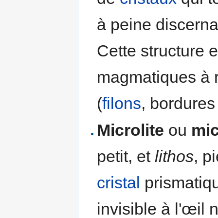
à peine discernab
Cette structure 
magmatiques à r
(
filons
, bordure
Microlite
ou
mic
petit, et
lithos
, p
cristal
prismatiqu
invisible à l'œil 