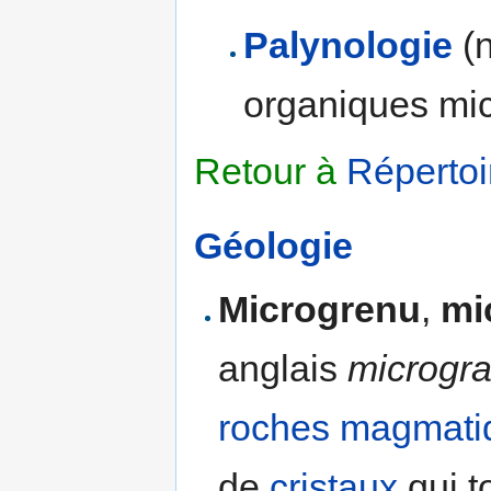
Palynologie
(n
organiques micr
Retour à
Répertoi
Géologie
Microgrenu
,
mi
anglais
microgra
roches magmati
de
cristaux
qui t