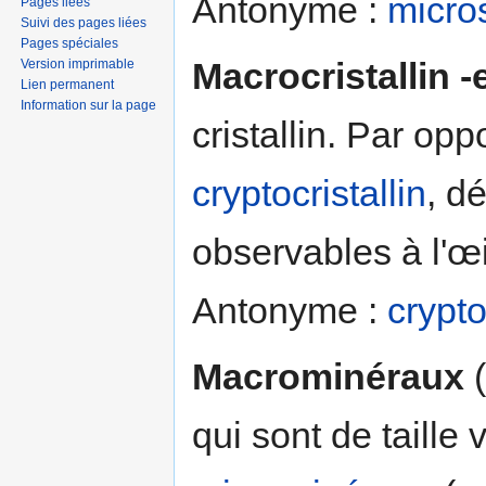
Antonyme :
micro
Pages liées
Suivi des pages liées
Pages spéciales
Macrocristallin -e
Version imprimable
Lien permanent
Information sur la page
cristallin. Par opp
cryptocristallin
, d
observables à l'œi
Antonyme :
crypto
Macrominéraux
(
qui sont de taille 