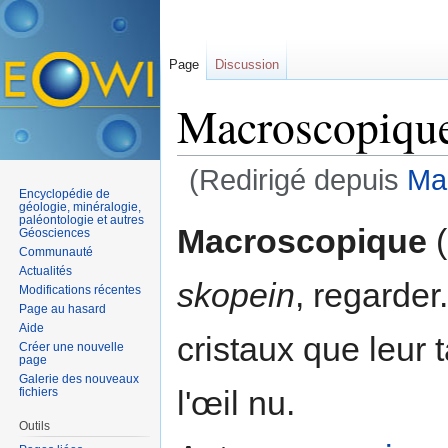
Page
Discussion
Macroscopiqu
(Redirigé depuis
Mac
Encyclopédie de
Aller à :
navigation
,
rechercher
géologie, minéralogie,
paléontologie et autres
Macroscopique
(
Géosciences
Communauté
Actualités
skopein
, regarder
Modifications récentes
Page au hasard
Aide
cristaux que leur 
Créer une nouvelle
page
Galerie des nouveaux
l'œil nu.
fichiers
Outils