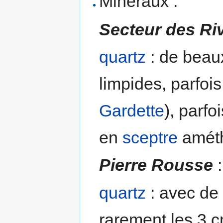
Minéraux :
Secteur des Ri
quartz
: de beaux
limpides, parfoi
Gardette
), parfo
en
sceptre
amét
Pierre Rousse
:
quartz
: avec de
rarement les 3 c