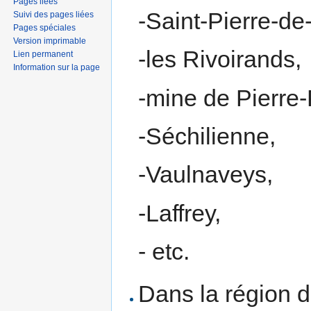
Pages liées
-Saint-Pierre-d
Suivi des pages liées
Pages spéciales
Version imprimable
-les Rivoirands,
Lien permanent
Information sur la page
-mine de Pierre-
-Séchilienne,
-Vaulnaveys,
-Laffrey,
- etc.
Dans la région 