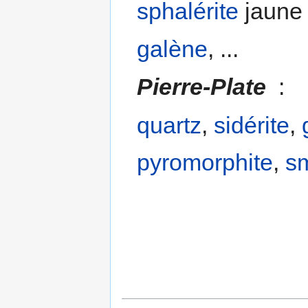
sphalérite
jaune 
galène
, ...
Pierre-Plate
:
quartz
,
sidérite
,
pyromorphite
,
sm