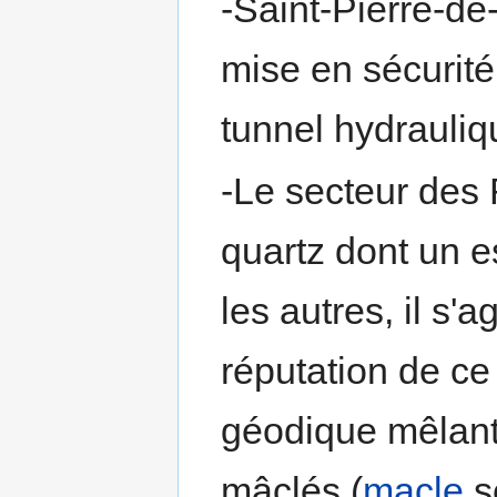
-Saint-Pierre-de
mise en sécurité 
tunnel hydrauli
-Le secteur des 
quartz dont un e
les autres, il s'a
réputation de ce
géodique mêlant
mâclés (
macle
s