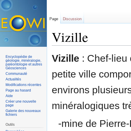
Page
Discussion
Vizille
Aller à :
navigation
,
rechercher
Vizille
: Chef-lieu 
Encyclopédie de
géologie, minéralogie,
paléontologie et autres
Géosciences
petite ville compo
Communauté
Actualités
Modifications récentes
environs plusieur
Page au hasard
Aide
Créer une nouvelle
minéralogiques t
page
Galerie des nouveaux
fichiers
-mine de Pierre
Outils