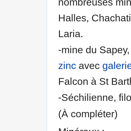
nombreuses mines
Halles, Chachatie
Laria.
-mine du Sapey,
zinc
avec
galeri
Falcon à St Bar
-Séchilienne, fi
(À compléter)