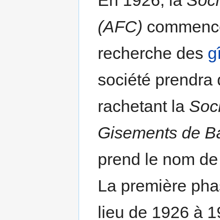
En 1926, la
Soci
(AFC)
commence
recherche des
g
société prendra
rachetant la
Soc
Gisements de B
prend le nom d
La première phas
lieu de 1926 à 1