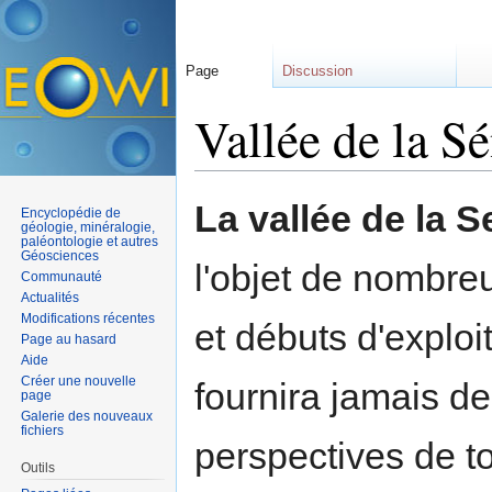
Page
Discussion
Vallée de la S
Aller à :
navigation
,
rechercher
La vallée de la 
Encyclopédie de
géologie, minéralogie,
paléontologie et autres
Géosciences
l'objet de nombre
Communauté
Actualités
Modifications récentes
et débuts d'exploi
Page au hasard
Aide
Créer une nouvelle
fournira jamais d
page
Galerie des nouveaux
fichiers
perspectives de 
Outils