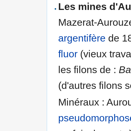
Les mines d'A
Mazerat-Aurouze,
argentifère
de 18
fluor
(vieux trav
les filons de :
Ba
(d'autres filons 
Minéraux : Aurou
pseudomorphos