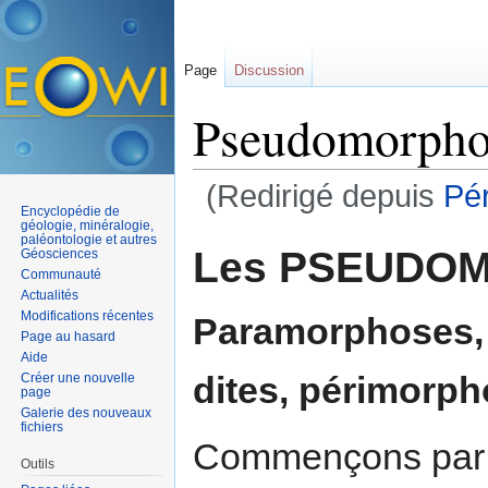
Page
Discussion
Pseudomorpho
(Redirigé depuis
Pé
Encyclopédie de
Aller à :
navigation
,
rechercher
géologie, minéralogie,
paléontologie et autres
Les PSEUDO
Géosciences
Communauté
Actualités
Modifications récentes
Paramorphoses,
Page au hasard
Aide
dites, périmorph
Créer une nouvelle
page
Galerie des nouveaux
fichiers
Commençons par un
Outils