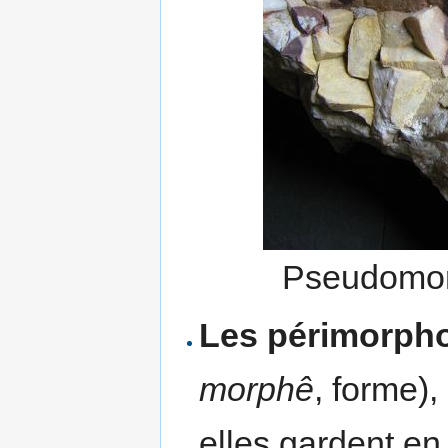
Pseudomo
Les périmorph
morphê
, forme),
elles gardent en