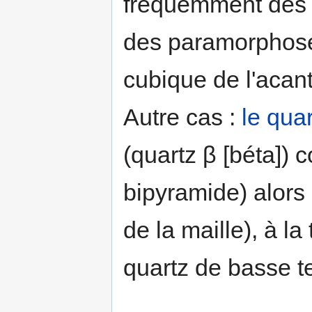
fréquemment des c
des paramorphose
cubique de l'acant
Autre cas :
le qua
(quartz β [béta]) 
bipyramide) alors 
de la maille), à la
quartz de basse te