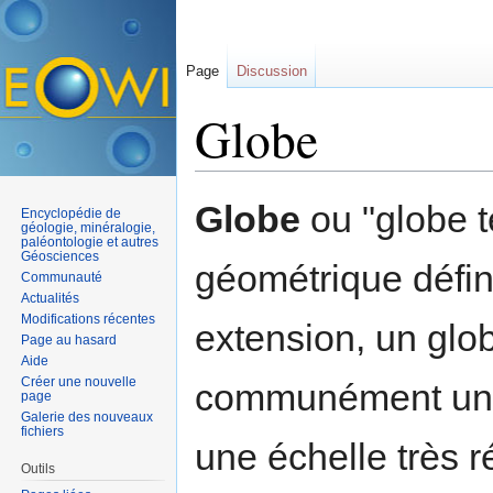
Page
Discussion
Globe
Aller à :
navigation
,
rechercher
Globe
ou "globe t
Encyclopédie de
géologie, minéralogie,
paléontologie et autres
Géosciences
géométrique défin
Communauté
Actualités
Modifications récentes
extension, un glo
Page au hasard
Aide
Créer une nouvelle
communément une 
page
Galerie des nouveaux
fichiers
une échelle très r
Outils