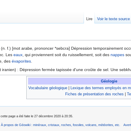
Lire
Voir le texte source
rechercher
(n. f.) [mot arabe, prononcer *sebcra] Dépression temporairement occ
sec. Les
eaux
, qui proviennent soit du ruissellement, soit des
nappes
sou
se, des
évaporites
.
 iranien) : Dépression fermée tapissée d'une croûte de sel. Une seb
Géologie
Vocabulaire géologique
|
Lexique des termes employés en mi
Fiches de présentation des roches
|
Te
 cette page a été faite le 27 décembre 2020 à 20:35.
À propos de Géowiki : minéraux, cristaux, roches, fossiles, volcans, météorites, etc.
Aver