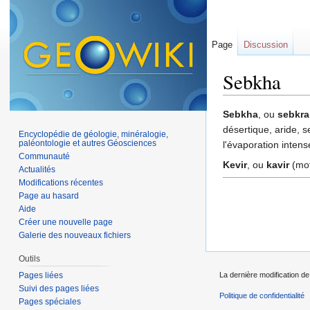
Page
Discussion
Sebkha
Aller à :
navigation
,
Sebkha
, ou
sebkra
désertique, aride, 
Encyclopédie de géologie, minéralogie,
paléontologie et autres Géosciences
l'évaporation inten
Communauté
Kevir
, ou
kavir
(mot
Actualités
Modifications récentes
Page au hasard
Aide
Créer une nouvelle page
Galerie des nouveaux fichiers
Outils
Pages liées
La dernière modification de
Suivi des pages liées
Politique de confidentialité
Pages spéciales