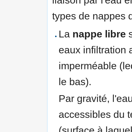
liaison par l'eau 
types de nappes d
La
nappe libre
s
eaux infiltration
imperméable (leq
le bas).
Par gravité, l'ea
accessibles du t
(surface à laquel