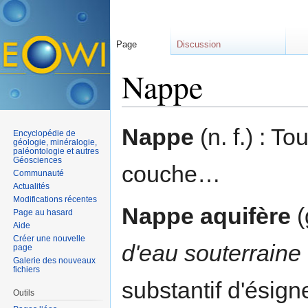
Page
Discussion
Nappe
Aller à :
navigation
,
rechercher
Nappe
(n. f.) : T
Encyclopédie de
géologie, minéralogie,
paléontologie et autres
Géosciences
couche…
Communauté
Actualités
Modifications récentes
Nappe aquifère
(
Page au hasard
Aide
Créer une nouvelle
d'eau souterraine
page
Galerie des nouveaux
fichiers
substantif d'ésigne
Outils