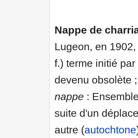
Nappe de charri
Lugeon, en 1902,
f.) terme initié p
devenu obsolète ;
nappe
: Ensemble 
suite d'un déplac
autre (
autochtone