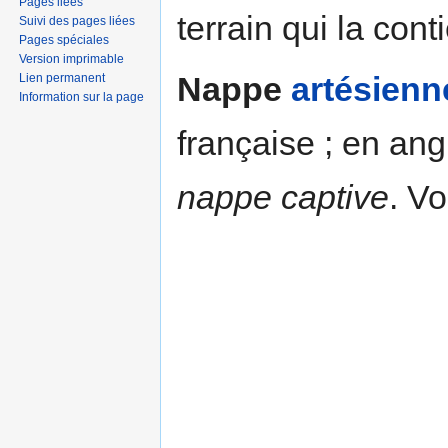
Pages liées
terrain qui la con
Suivi des pages liées
Pages spéciales
Version imprimable
Nappe
artésienn
Lien permanent
Information sur la page
française ; en ang
nappe captive
. V