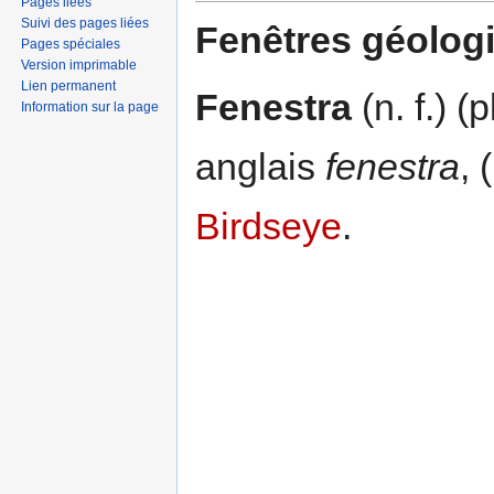
Pages liées
Suivi des pages liées
Fenêtres géolog
Pages spéciales
Version imprimable
Lien permanent
Fenestra
(n. f.) (
Information sur la page
anglais
fenestra
, 
Birdseye
.