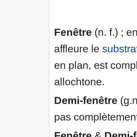
Fenêtre
(n. f.) ; 
affleure le
substr
en plan, est comp
allochtone.
Demi-fenêtre
(g.n
pas complètement 
Fenêtre
&
Demi-f