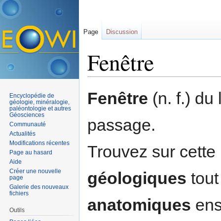
Page
Discussion
Fenêtre
Aller à :
navigation
,
rechercher
Fenêtre
(n. f.) du 
Encyclopédie de
géologie, minéralogie,
paléontologie et autres
Géosciences
passage.
Communauté
Actualités
Modifications récentes
Trouvez sur cette
Page au hasard
Aide
Créer une nouvelle
géologiques
tout
page
Galerie des nouveaux
fichiers
anatomiques
ens
Outils