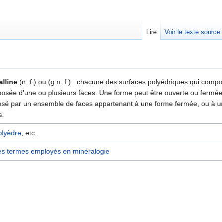
Lire
Voir le texte source
rechercher
alline
(n. f.) ou (g.n. f.) : chacune des surfaces polyédriques qui com
osée d'une ou plusieurs faces. Une forme peut être ouverte ou fermée
posé par un ensemble de faces appartenant à une forme fermée, ou à
s.
olyèdre
, etc.
es termes employés en minéralogie