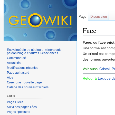
Page
Discussion
Face
Aller à :
navigation
,
Face
, ou
face crist
Une forme est comp
Encyclopédie de géologie, minéralogie,
paléontologie et autres Géosciences
Un cristal est com
Communauté
des formes ouverte
Actualités
Modifications récentes
Voir aussi
Cristal
,
P
Page au hasard
Aide
Retour à
Lexique d
Créer une nouvelle page
Galerie des nouveaux fichiers
Outils
Pages liées
Suivi des pages liées
Pages spéciales