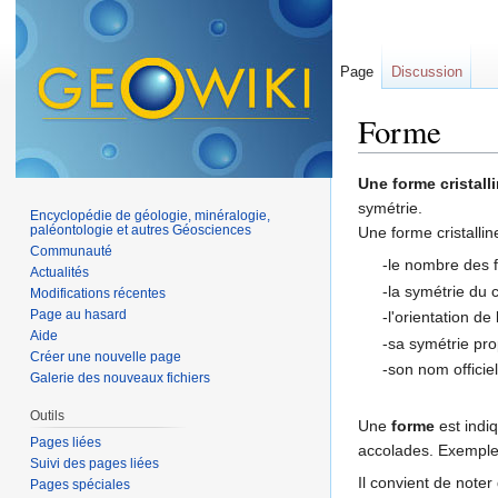
Page
Discussion
Forme
Aller à :
navigation
,
Une forme cristall
symétrie.
Encyclopédie de géologie, minéralogie,
paléontologie et autres Géosciences
Une forme cristallin
Communauté
-le nombre des 
Actualités
-la symétrie du c
Modifications récentes
Page au hasard
-l'orientation de
Aide
-sa symétrie pro
Créer une nouvelle page
-son nom officiel
Galerie des nouveaux fichiers
Outils
Une
forme
est indi
Pages liées
accolades. Exemple 
Suivi des pages liées
Il convient de noter
Pages spéciales