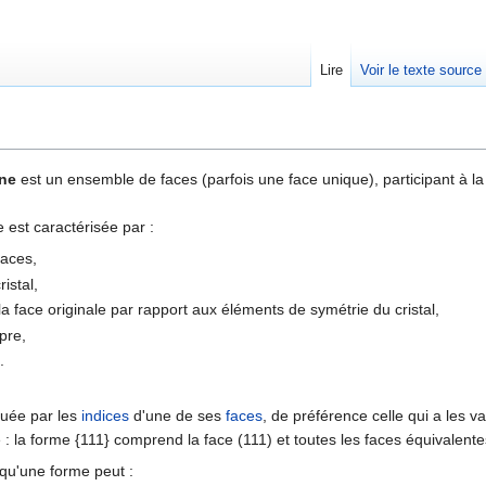
Lire
Voir le texte source
rechercher
ine
est un ensemble de faces (parfois une face unique), participant à la 
e est caractérisée par :
faces,
ristal,
 la face originale par rapport aux éléments de symétrie du cristal,
pre,
.
quée par les
indices
d'une de ses
faces
, de préférence celle qui a les v
: la forme {111} comprend la face (111) et toutes les faces équivalente
 qu'une forme peut :