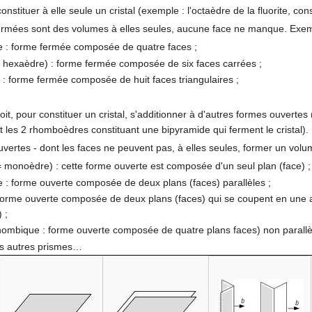
 constituer à elle seule un cristal (exemple : l'octaèdre de la fluorite, con
ermées sont des volumes à elles seules, aucune face ne manque. Exem
e : forme fermée composée de quatre faces ;
 hexaèdre) : forme fermée composée de six faces carrées ;
: forme fermée composée de huit faces triangulaires ;
doit, pour constituer un cristal, s'additionner à d'autres formes ouverte
t les 2 rhomboèdres constituant une bipyramide qui ferment le cristal).
uvertes - dont les faces ne peuvent pas, à elles seules, former un volu
 monoèdre) : cette forme ouverte est composée d'un seul plan (face) ;
 : forme ouverte composée de deux plans (faces) parallèles ;
 forme ouverte composée de deux plans (faces) qui se coupent en un
 ;
hombique : forme ouverte composée de quatre plans faces) non parallè
les autres prismes…