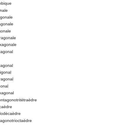
mbique
onale
agonale
agonale
gonale
tragonale
exagonale
ragonal
ragonal
igonal
ragonal
gonal
xagonal
entagonotritétraèdre
caèdre
idodécaèdre
agonotrioctaèdre