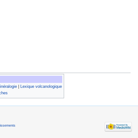
néralogie
|
Lexique volcanologique
oches
tissements