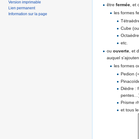
Version imprimable
être
fermée
, et
Lien permanent
les formes f
Information sur la page
Tétraèdr
Cube (ou
Octaèdre 
etc.
ou
ouverte
, et 
auquel s'ajouten
les formes o
Pedion (=
Pinacoïde
Dièdre :
pentes…)
Prisme r
et tous 