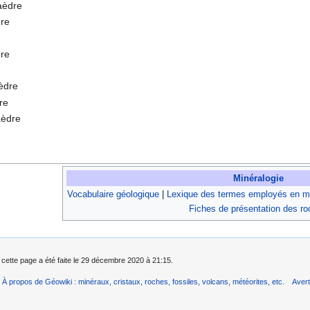
raèdre
dre
re
èdre
re
aèdre
Minéralogie
Vocabulaire géologique
|
Lexique des termes employés en mi
Fiches de présentation des r
 cette page a été faite le 29 décembre 2020 à 21:15.
À propos de Géowiki : minéraux, cristaux, roches, fossiles, volcans, météorites, etc.
Aver