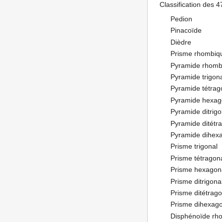
Classification des 47
Pedion
Pinacoïde
Dièdre
Prisme rhombiq
Pyramide rhomb
Pyramide trigon
Pyramide tétrag
Pyramide hexag
Pyramide ditrig
Pyramide ditétr
Pyramide dihex
Prisme trigonal
Prisme tétragon
Prisme hexagon
Prisme ditrigona
Prisme ditétrago
Prisme dihexag
Disphénoïde rh