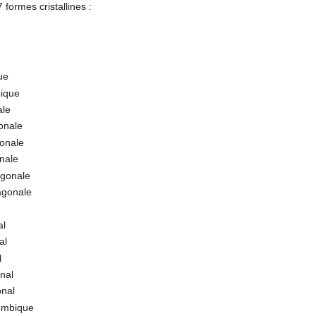
 formes cristallines :
ue
ique
ale
onale
onale
onale
agonale
agonale
al
al
l
nal
onal
ombique