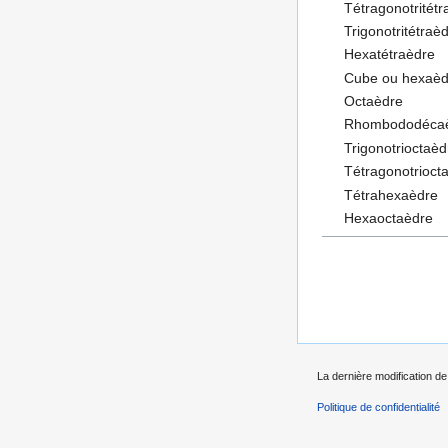
Tétragonotritét
Trigonotritétraè
Hexatétraèdre
Cube ou hexaèd
Octaèdre
Rhombododéca
Trigonotrioctaèd
Tétragonotrioct
Tétrahexaèdre
Hexaoctaèdre
La dernière modification de
Politique de confidentialité