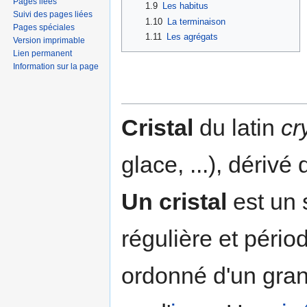
Pages liées
1.9
Les habitus
Suivi des pages liées
1.10
La terminaison
Pages spéciales
1.11
Les agrégats
Version imprimable
Lien permanent
Information sur la page
Cristal
du latin
cr
glace, ...), dériv
Un cristal
est un 
régulière et péri
ordonné d'un gra