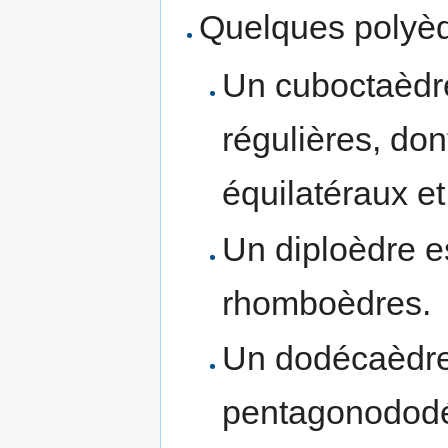
Quelques polyèd
Un cuboctaèdre
régulières, don
équilatéraux et
Un diploèdre e
rhomboèdres.
Un dodécaèdre
pentagonododé