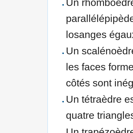
Un rhomboèdre
parallélépipèd
losanges égau
Un scalénoèdre 
les faces forme
côtés sont iné
Un tétraèdre es
quatre triangle
Un trapézoèdre