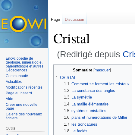
Page
Discussion
Cristal
(Redirigé depuis
Cri
Encyclopédie de
Aller à :
navigation
,
rechercher
géologie, minéralogie,
paléontologie et autres
Sommaire
[
masquer
]
Géosciences
Communauté
1
CRISTAL
Actualités
1.1
Comment se forment les cristaux
Modifications récentes
1.2
La constance des angles
Page au hasard
1.3
La symétrie
Aide
1.4
La maille élémentaire
Créer une nouvelle
page
1.5
systèmes cristallins
Galerie des nouveaux
1.6
plans et numérotations de Miller
fichiers
1.7
les troncatures
Outils
1.8
Le faciès