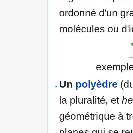
ordonné d'un gr
molécules ou d'i
exemple
Un
polyèdre
(d
la pluralité, et
he
géométrique à t
planes qui se ren