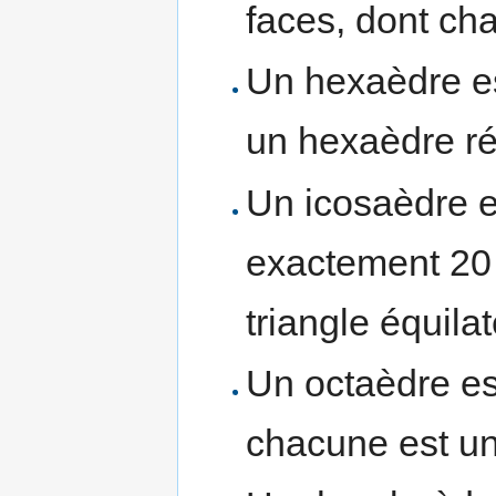
faces, dont ch
Un hexaèdre est
un hexaèdre rég
Un icosaèdre e
exactement 20 
triangle équilat
Un octaèdre est
chacune est un 