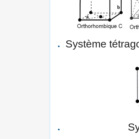
Système tétragon
Sy