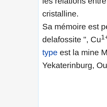
les relations entr
cristalline.
Sa mémoire est pe
1
delafossite ", Cu
type
est la mine M
Yekaterinburg, Ou