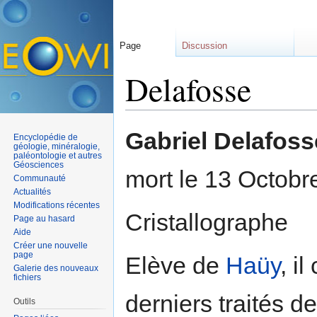
Page
Discussion
Delafosse
Aller à :
navigation
,
rechercher
Gabriel Delafoss
Encyclopédie de
géologie, minéralogie,
paléontologie et autres
Géosciences
mort le 13 Octobr
Communauté
Actualités
Modifications récentes
Cristallographe
Page au hasard
Aide
Créer une nouvelle
page
Elève de
Haüy
, i
Galerie des nouveaux
fichiers
derniers traités d
Outils