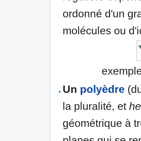
ordonné d'un gr
molécules ou d'i
exemple
Un
polyèdre
(d
la pluralité, et
he
géométrique à t
planes qui se ren