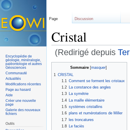
Page
Discussion
Cristal
(Redirigé depuis
Te
Encyclopédie de
Aller à :
navigation
,
rechercher
géologie, minéralogie,
paléontologie et autres
Sommaire
[
masquer
]
Géosciences
Communauté
1
CRISTAL
Actualités
1.1
Comment se forment les cristaux
Modifications récentes
1.2
La constance des angles
Page au hasard
1.3
La symétrie
Aide
1.4
La maille élémentaire
Créer une nouvelle
page
1.5
systèmes cristallins
Galerie des nouveaux
1.6
plans et numérotations de Miller
fichiers
1.7
les troncatures
Outils
1.8
Le faciès