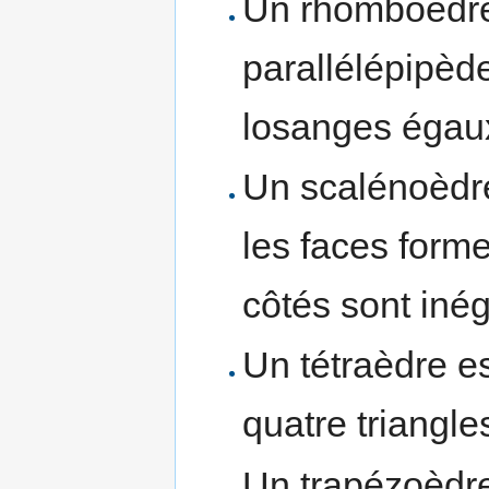
Un rhomboèdre
parallélépipèd
losanges égau
Un scalénoèdre 
les faces forme
côtés sont iné
Un tétraèdre es
quatre triangle
Un trapézoèdre