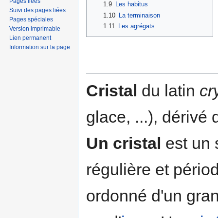
Pages liées
1.9
Les habitus
Suivi des pages liées
1.10
La terminaison
Pages spéciales
1.11
Les agrégats
Version imprimable
Lien permanent
Information sur la page
Cristal
du latin
cr
glace, ...), dériv
Un cristal
est un 
régulière et péri
ordonné d'un gra