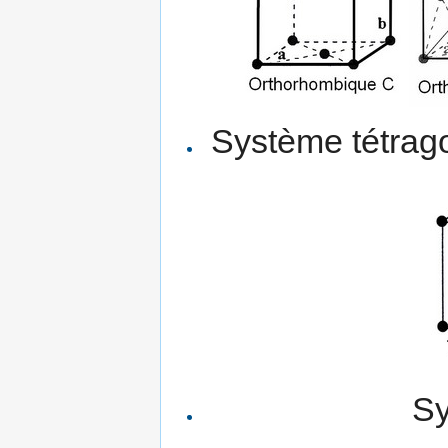
Système tétragon
Sy