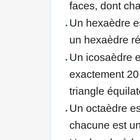
faces, dont ch
Un hexaèdre est
un hexaèdre rég
Un icosaèdre e
exactement 20 
triangle équilat
Un octaèdre est
chacune est un 