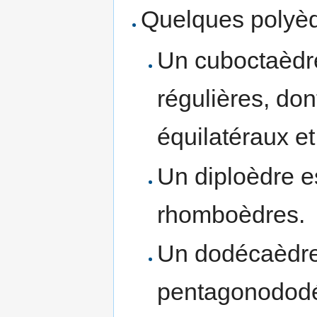
Quelques polyèd
Un cuboctaèdre
régulières, don
équilatéraux et
Un diploèdre e
rhomboèdres.
Un dodécaèdre
pentagonododé