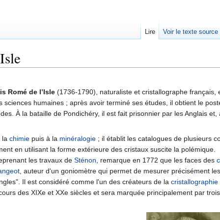
Lire
Voir le texte source
Isle
rechercher
s Romé de l’Isle
(1736-1790), naturaliste et cristallographe français, 
les sciences humaines ; après avoir terminé ses études, il obtient le pos
es. À la bataille de Pondichéry, il est fait prisonnier par les Anglais et,
à la
chimie
puis à la
minéralogie
; il établit les catalogues de plusieurs co
nt en utilisant la forme extérieure des cristaux suscite la polémique.
reprenant les travaux de
Sténon
, remarque en 1772 que les faces des
c
angeot
, auteur d'un goniomètre qui permet de mesurer précisément les a
gles". Il est considéré comme l'un des créateurs de la
cristallographie
cours des XIXe et XXe siècles et sera marquée principalement par trois