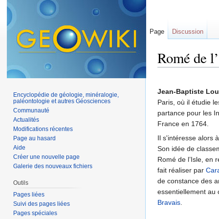
Page
Discussion
Romé de l’
Aller à :
navigation
,
Jean-Baptiste Loui
Encyclopédie de géologie, minéralogie,
paléontologie et autres Géosciences
Paris, où il étudie 
Communauté
partance pour les Ind
Actualités
France en 1764.
Modifications récentes
Il s'intéresse alors 
Page au hasard
Aide
Son idée de classeme
Créer une nouvelle page
Romé de l’Isle, en 
Galerie des nouveaux fichiers
fait réaliser par
Car
de constance des an
Outils
essentiellement au 
Pages liées
Bravais
.
Suivi des pages liées
Pages spéciales