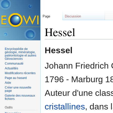
Page
Discussion
Hessel
Aller à :
navigation
,
rechercher
Hessel
Encyclopédie de
géologie, minéralogie,
paléontologie et autres
Géosciences
Johann Friedrich 
Communauté
Actualités
Modifications récentes
1796 - Marburg 1
Page au hasard
Aide
Créer une nouvelle
Auteur d'une clas
page
Galerie des nouveaux
fichiers
cristallines
, dans 
Outils