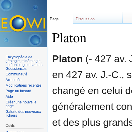
Page
Discussion
Platon
Aller à :
navigation
,
rechercher
Platon
(- 427 av. 
Encyclopédie de
géologie, minéralogie,
paléontologie et autres
Géosciences
en 427 av. J.-C., 
Communauté
Actualités
Modifications récentes
changé en celui de
Page au hasard
Aide
Créer une nouvelle
généralement con
page
Galerie des nouveaux
fichiers
et des plus grand
Outils