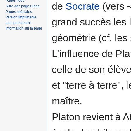
Pages liées
de
Socrate
(vers -
Suivi des pages liées
Pages spéciales
Version imprimable
grand succès les l
Lien permanent
Information sur la page
géométrie (cf. les
L'influence de Pla
celle de son élèv
et "terre à terre",
maître.
Platon revient à A