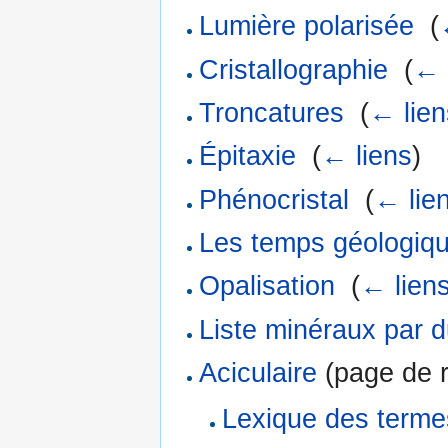
Lumière polarisée
‎
(
Cristallographie
‎
(
← 
Troncatures
‎
(
← lien
Épitaxie
‎
(
← liens
)
Phénocristal
‎
(
← lie
Les temps géologiq
Opalisation
‎
(
← lien
Liste minéraux par d
Aciculaire
(page de r
Lexique des terme