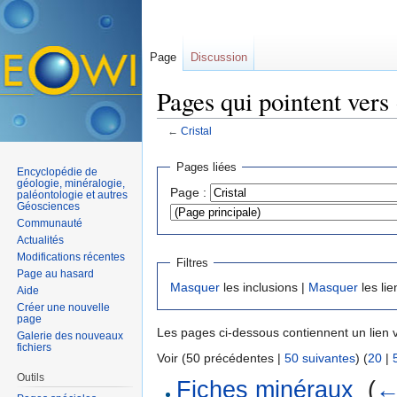
Page
Discussion
Pages qui pointent vers 
←
Cristal
Aller à :
navigation
,
rechercher
Pages liées
Encyclopédie de
géologie, minéralogie,
Page :
paléontologie et autres
Géosciences
Communauté
Actualités
Modifications récentes
Filtres
Page au hasard
Masquer
les inclusions |
Masquer
les lie
Aide
Créer une nouvelle
page
Les pages ci-dessous contiennent un lien 
Galerie des nouveaux
fichiers
Voir (50 précédentes |
50 suivantes
) (
20
|
Outils
Fiches minéraux
‎
(
←