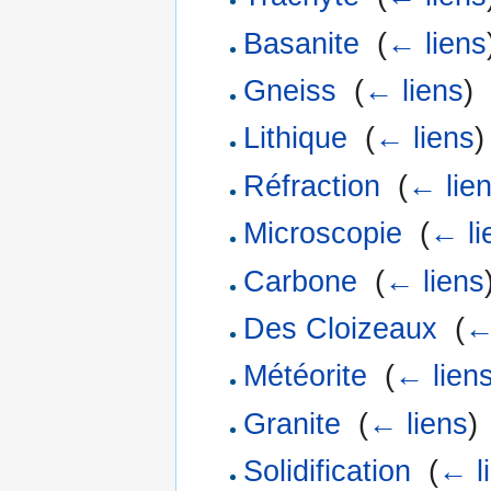
Basanite
‎
(
← liens
Gneiss
‎
(
← liens
)
Lithique
‎
(
← liens
)
Réfraction
‎
(
← lie
Microscopie
‎
(
← li
Carbone
‎
(
← liens
Des Cloizeaux
‎
(
←
Météorite
‎
(
← lien
Granite
‎
(
← liens
)
Solidification
‎
(
← l