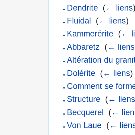
Dendrite
‎
(
← liens
Fluidal
‎
(
← liens
)
Kammerérite
‎
(
← l
Abbaretz
‎
(
← liens
Altération du grani
Dolérite
‎
(
← liens
)
Comment se formen
Structure
‎
(
← lien
Becquerel
‎
(
← lien
Von Laue
‎
(
← lien