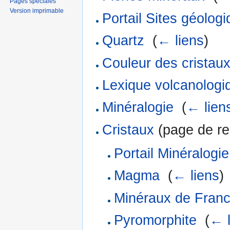
Pages spéciales
Version imprimable
Portail Sites géolog
Quartz
‎
(
← liens
)
Couleur des cristau
Lexique volcanologi
Minéralogie
‎
(
← lien
Cristaux
(page de red
Portail Minéralogie
Magma
‎
(
← liens
)
Minéraux de Fran
Pyromorphite
‎
(
← l