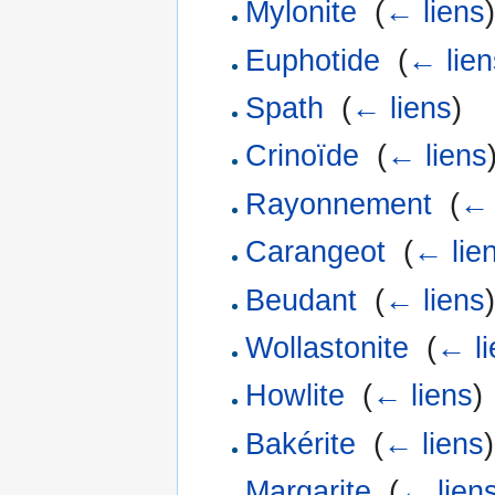
Mylonite
‎
(
← liens
)
Euphotide
‎
(
← lien
Spath
‎
(
← liens
)
Crinoïde
‎
(
← liens
Rayonnement
‎
(
← 
Carangeot
‎
(
← lie
Beudant
‎
(
← liens
)
Wollastonite
‎
(
← li
Howlite
‎
(
← liens
)
Bakérite
‎
(
← liens
)
Margarite
‎
(
← lien