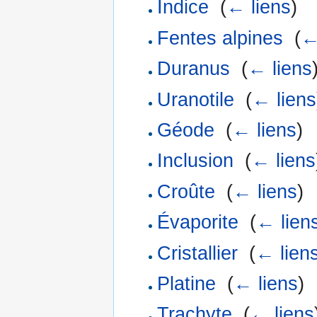
Indice
‎
(
← liens
)
Fentes alpines
‎
(
←
Duranus
‎
(
← liens
Uranotile
‎
(
← liens
Géode
‎
(
← liens
)
Inclusion
‎
(
← liens
Croûte
‎
(
← liens
)
Évaporite
‎
(
← lien
Cristallier
‎
(
← lien
Platine
‎
(
← liens
)
Trachyte
‎
(
← liens