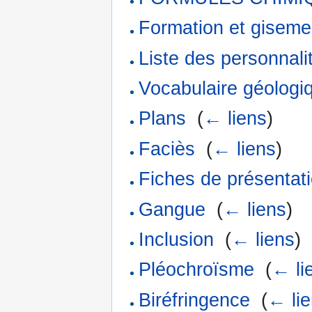
Formation et giseme
Liste des personnali
Vocabulaire géologi
Plans
‎
(
← liens
)
Faciès
‎
(
← liens
)
Fiches de présentat
Gangue
‎
(
← liens
)
Inclusion
‎
(
← liens
)
Pléochroïsme
‎
(
← li
Biréfringence
‎
(
← li