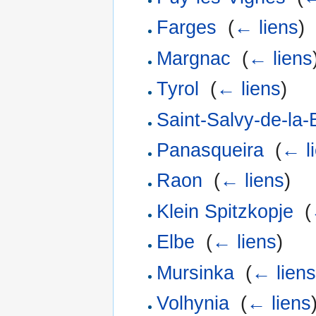
Farges
‎
(
← liens
)
Margnac
‎
(
← liens
Tyrol
‎
(
← liens
)
Saint-Salvy-de-la
Panasqueira
‎
(
← l
Raon
‎
(
← liens
)
Klein Spitzkopje
‎
(
Elbe
‎
(
← liens
)
Mursinka
‎
(
← liens
Volhynia
‎
(
← liens