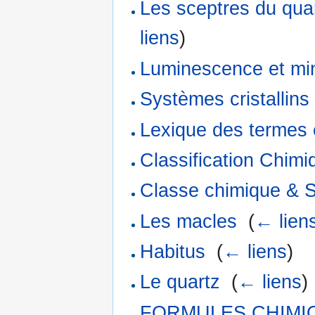
Les sceptres du qua
liens
)
Luminescence et mi
Systèmes cristallins
Lexique des termes 
Classification Chim
Classe chimique & 
Les macles
‎
(
← lien
Habitus
‎
(
← liens
)
Le quartz
‎
(
← liens
)
FORMULES CHIMI