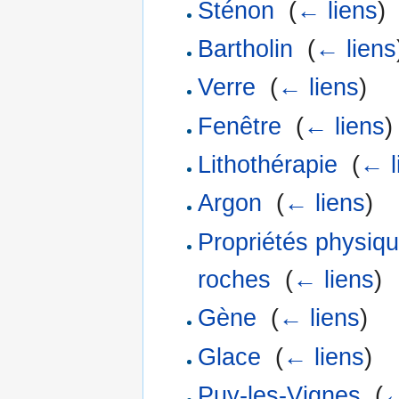
Sténon
‎
(
← liens
)
Bartholin
‎
(
← liens
Verre
‎
(
← liens
)
Fenêtre
‎
(
← liens
)
Lithothérapie
‎
(
← l
Argon
‎
(
← liens
)
Propriétés physiqu
roches
‎
(
← liens
)
Gène
‎
(
← liens
)
Glace
‎
(
← liens
)
Puy-les-Vignes
‎
(
←