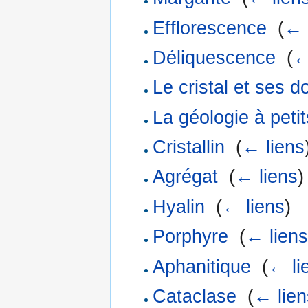
Efflorescence
‎
(
← 
Déliquescence
‎
(
←
Le cristal et ses d
La géologie à peti
Cristallin
‎
(
← liens
Agrégat
‎
(
← liens
)
Hyalin
‎
(
← liens
)
Porphyre
‎
(
← liens
Aphanitique
‎
(
← li
Cataclase
‎
(
← lien