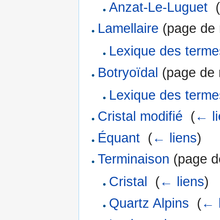
Anzat-Le-Luguet
‎
(
Lamellaire
(page de r
Lexique des terme
Botryoïdal
(page de r
Lexique des terme
Cristal modifié
‎
(
← l
Équant
‎
(
← liens
)
Terminaison
(page de
Cristal
‎
(
← liens
)
Quartz Alpins
‎
(
← 