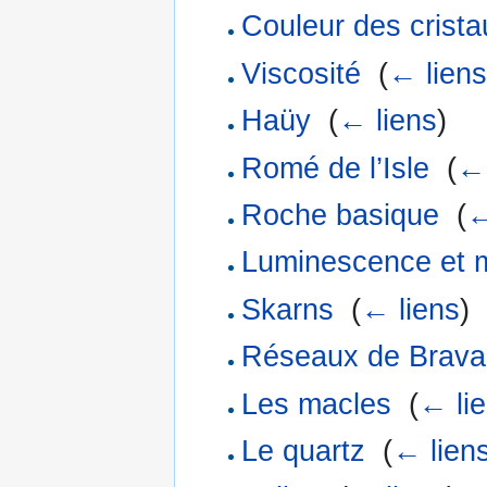
Couleur des crista
Viscosité
‎
(
← liens
Haüy
‎
(
← liens
)
Romé de l’Isle
‎
(
← 
Roche basique
‎
(
←
Luminescence et 
Skarns
‎
(
← liens
)
Réseaux de Brava
Les macles
‎
(
← li
Le quartz
‎
(
← lien