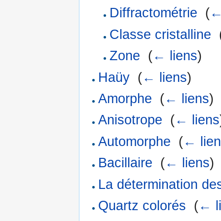
Diffractométrie
‎
(
←
Classe cristalline
‎
Zone
‎
(
← liens
)
Haüy
‎
(
← liens
)
Amorphe
‎
(
← liens
)
Anisotrope
‎
(
← liens
Automorphe
‎
(
← lie
Bacillaire
‎
(
← liens
)
La détermination de
Quartz colorés
‎
(
← l