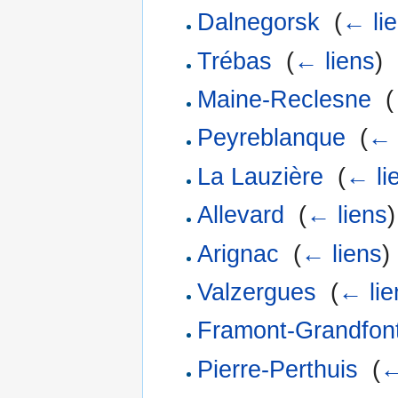
Dalnegorsk
‎
(
← li
Trébas
‎
(
← liens
)
Maine-Reclesne
‎
(
Peyreblanque
‎
(
← 
La Lauzière
‎
(
← li
Allevard
‎
(
← liens
)
Arignac
‎
(
← liens
)
Valzergues
‎
(
← lie
Framont-Grandfon
Pierre-Perthuis
‎
(
←