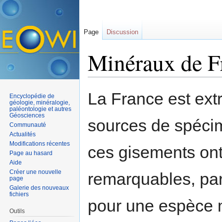
Page
Discussion
Minéraux de F
Aller à :
navigation
,
rechercher
La France est ex
Encyclopédie de
géologie, minéralogie,
paléontologie et autres
Géosciences
sources de spéc
Communauté
Actualités
Modifications récentes
ces gisements on
Page au hasard
Aide
Créer une nouvelle
remarquables, par
page
Galerie des nouveaux
fichiers
pour une espèce 
Outils