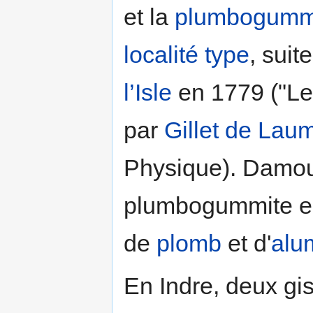
et la
plumbogumm
localité type
, suit
l’Isle
en 1779 ("Let
par
Gillet de Lau
Physique). Damou
plumbogummite e
de
plomb
et d'
alu
En Indre, deux g