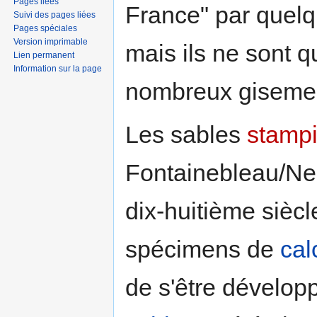
Pages liées
France" par quelqu
Suivi des pages liées
Pages spéciales
Version imprimable
mais ils ne sont qu
Lien permanent
Information sur la page
nombreux gisemen
Les sables
stamp
Fontainebleau/Nem
dix-huitième siècl
spécimens de
cal
de s'être dévelop