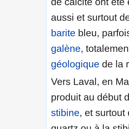
de calcite ont été 
aussi et surtout 
barite
bleu, parfo
galène
, totalemen
géologique
de la 
Vers Laval, en Ma
produit au début 
stibine
, et surtou
quartz ou à la stib