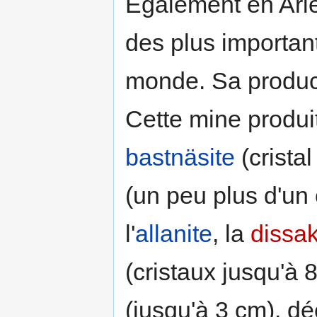
Également en Ari
des plus importan
monde. Sa product
Cette mine produit
bastnäsite
(cristal
(un peu plus d'un
l'
allanite
, la
dissak
(cristaux jusqu'à 8
(jusqu'à 3 cm), d