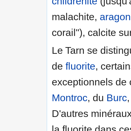
childrénite
(jusqu'
malachite,
aragon
corail"), calcite su
Le Tarn se disti
de
fluorite
, certai
exceptionnels de
Montroc
, du
Burc
D'autres minéraux
la fluorite dans 