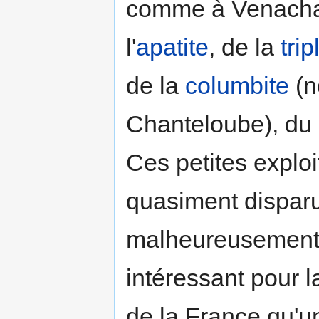
comme à Venachat.
l'
apatite
, de la
trip
de la
columbite
(n
Chanteloube), du
Ces petites exploi
quasiment disparu
malheureusement pl
intéressant pour 
de la France qu'un