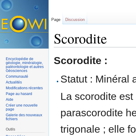
Page
Discussion
Scorodite
Aller à :
navigation
,
rechercher
Scorodite :
Encyclopédie de
géologie, minéralogie,
paléontologie et autres
Géosciences
Statut : Minéral 
Communauté
Actualités
Modifications récentes
La scorodite est
Page au hasard
Aide
Créer une nouvelle
parascorodite h
page
Galerie des nouveaux
fichiers
trigonale ; elle 
Outils