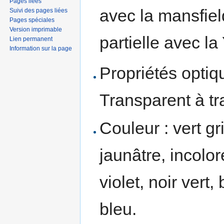
Pages liées
avec la mansfield
Suivi des pages liées
Pages spéciales
Version imprimable
partielle avec l
Lien permanent
Information sur la page
Propriétés optiqu
Transparent à tr
Couleur : vert gr
jaunâtre, incolor
violet, noir vert,
bleu.