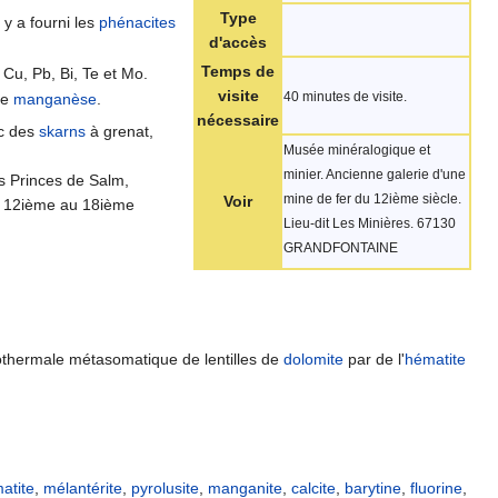
Type
e
y a fourni les
phénacites
d'accès
Temps de
 Cu, Pb, Bi, Te et Mo.
visite
40 minutes de visite.
de
manganèse
.
nécessaire
ec des
skarns
à grenat,
Musée minéralogique et
minier. Ancienne galerie d'une
s Princes de Salm,
mine de fer du 12ième siècle.
Voir
 du 12ième au 18ième
Lieu-dit Les Minières. 67130
GRANDFONTAINE
othermale métasomatique de lentilles de
dolomite
par de l'
hématite
atite
,
mélantérite
,
pyrolusite
,
manganite
,
calcite
,
barytine
,
fluorine
,