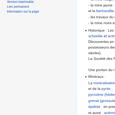
Version imprimable
- la mine jaune 
Lien permanent
et la
bertrandite
Information sur la page
- les travaux du
- la mine noire
Historique : Les
scheelite
et
acti
Découvertes en 
possesseurs des 
siècles).
La
Société des 
Une portion du r
Minéraux :
La
minéralisatio
et de la
pyrite
;
pyroxène
(
héden
grenat
(
grossula
épidote
: en pri
et aussi :
actino