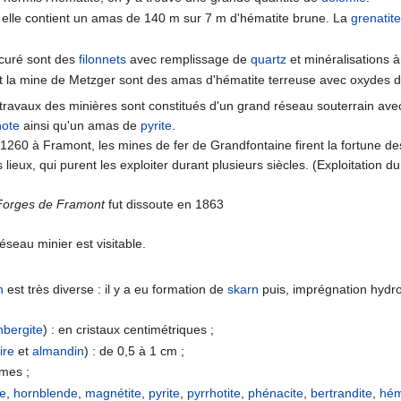
: elle contient un amas de 140 m sur 7 m d'hématite brune. La
grenatit
.
 curé sont des
filonnets
avec remplissage de
quartz
et minéralisations à
 et la mine de Metzger sont des amas d'hématite terreuse avec oxydes 
 travaux des minières sont constitués d'un grand réseau souterrain av
note
ainsi qu'un amas de
pyrite
.
1260 à Framont, les mines de fer de Grandfontaine firent la fortune de
lieux, qui purent les exploiter durant plusieurs siècles. (Exploitation
Forges de Framont
fut dissoute en 1863
éseau minier est visitable.
n
est très diverse : il y a eu formation de
skarn
puis, imprégnation hydr
bergite
) : en cristaux centimétriques ;
ire
et
almandin
) : de 0,5 à 1 cm ;
smes ;
te
,
hornblende
,
magnétite
,
pyrite
,
pyrrhotite
,
phénacite
,
bertrandite
,
hém