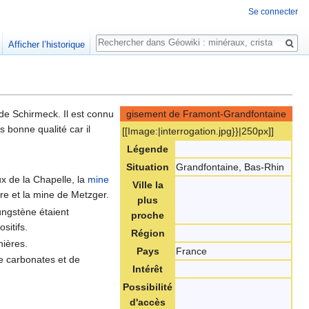
Se connecter
Rechercher
Afficher l’historique
 de Schirmeck. Il est connu
gisement de Framont-Grandfontaine
s bonne qualité car il
[[Image:‎|interrogation.jpg}}|250px]]
Légende
Situation
Grandfontaine, Bas-Rhin
ux de la Chapelle, la
mine
Ville la
ire et la mine de Metzger.
plus
ungstène étaient
proche
sitifs.
Région
nières.
Pays
France
 carbonates et de
Intérêt
Possibilité
d'accès