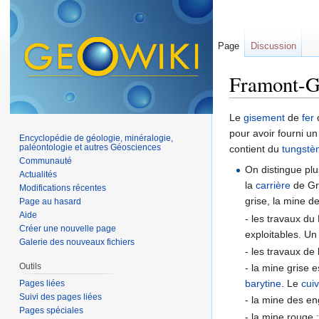
Page
Discussion
Framont-G
Aller à :
navigation
,
Le
gisement
de
fer
pour avoir fourni u
Encyclopédie de géologie, minéralogie,
paléontologie et autres Géosciences
contient du
tungstè
Communauté
On distingue plu
Actualités
la
carrière
de Gra
Modifications récentes
grise, la mine d
Page au hasard
Aide
- les travaux du
Créer une nouvelle page
exploitables. U
Galerie des nouveaux fichiers
- les travaux de
Outils
- la mine grise 
barytine
. Le
cui
Pages liées
Suivi des pages liées
- la mine des en
Pages spéciales
- la mine rouge 