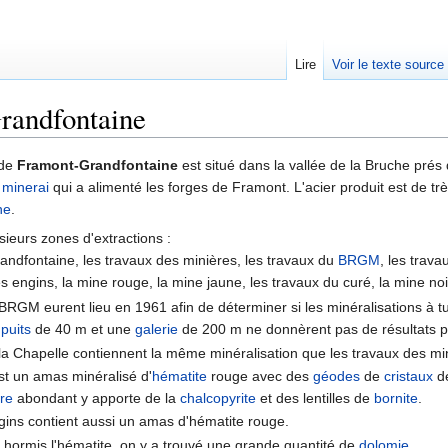
Lire
Voir le texte source
randfontaine
rechercher
de
Framont-Grandfontaine
est situé dans la vallée de la Bruche prés
n
minerai
qui a alimenté les forges de Framont. L'acier produit est de trè
ne
.
sieurs zones d'extractions :
ndfontaine, les travaux des minières, les travaux du
BRGM
, les trava
es engins, la mine rouge, la mine jaune, les travaux du curé, la mine no
 BRGM eurent lieu en 1961 afin de déterminer si les minéralisations à t
n
puits
de 40 m et une
galerie
de 200 m ne donnèrent pas de résultats po
 la Chapelle contiennent la même minéralisation que les travaux des mi
est un amas minéralisé d'
hématite
rouge avec des
géodes
de
cristaux
de
vre
abondant y apporte de la
chalcopyrite
et des lentilles de
bornite
.
gins contient aussi un amas d'hématite rouge.
: hormis l'hématite, on y a trouvé une grande quantité de
dolomie
.