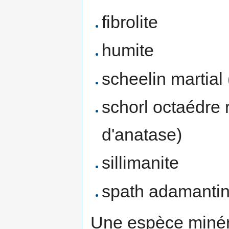
fibrolite
humite
scheelin martial
schorl octaédre
d'anatase)
sillimanite
spath adamantin
Une espèce minéra