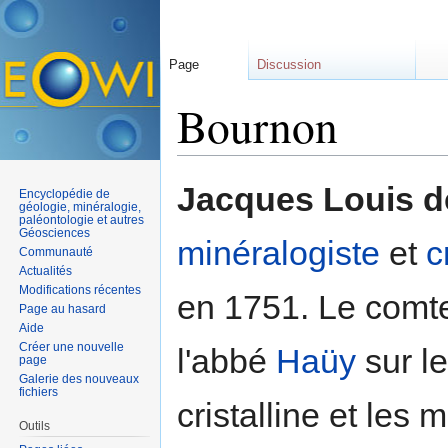
Page
Discussion
Bournon
Aller à :
navigation
,
rechercher
Jacques Louis 
Encyclopédie de
géologie, minéralogie,
paléontologie et autres
Géosciences
minéralogiste
et
c
Communauté
Actualités
Modifications récentes
en 1751. Le comt
Page au hasard
Aide
Créer une nouvelle
l'abbé
Haüy
sur le
page
Galerie des nouveaux
fichiers
cristalline et les
Outils