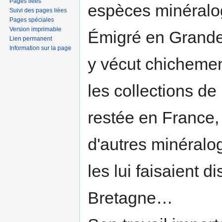
Pages liées
espèces minéralo
Suivi des pages liées
Pages spéciales
Version imprimable
Émigré en Grande-
Lien permanent
Information sur la page
y vécut chichemen
les collections de
restée en France, 
d'autres minéralog
les lui faisaient 
Bretagne…