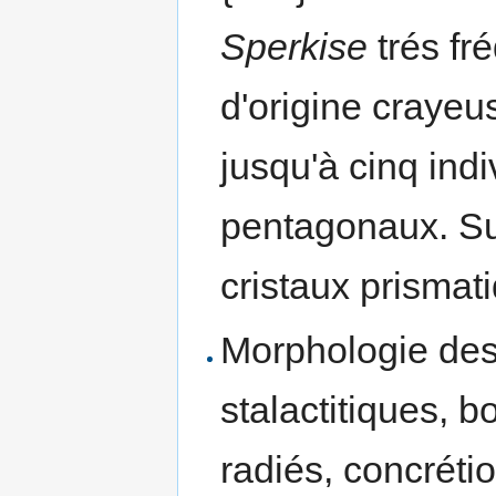
Sperkise
trés fr
d'origine crayeu
jusqu'à cinq ind
pentagonaux. Su
cristaux prismat
Morphologie des 
stalactitiques, b
radiés, concréti