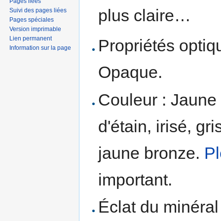
Pages liées
plus claire…
Suivi des pages liées
Pages spéciales
Version imprimable
Lien permanent
Propriétés optiqu
Information sur la page
Opaque.
Couleur : Jaune 
d'étain, irisé, gr
jaune bronze.
P
important.
Éclat du minéral 