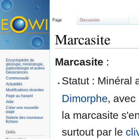
Page
Discussion
Marcasite
Aller à :
navigation
,
rechercher
Marcasite
:
Encyclopédie de
géologie, minéralogie,
paléontologie et autres
Géosciences
Statut : Minéral 
Communauté
Actualités
Modifications récentes
Dimorphe
, avec
Page au hasard
Aide
Créer une nouvelle
la marcasite s'en
page
Galerie des nouveaux
fichiers
surtout par le
cl
Outils