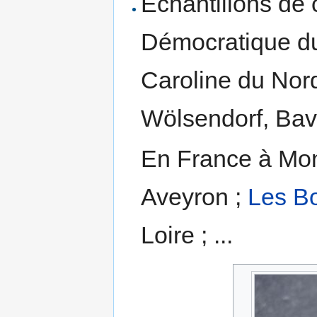
Échantillons de 
Démocratique du
Caroline du Nor
Wölsendorf, Bavi
En France à Mon
Aveyron ;
Les Bo
Loire ; ...