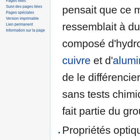
Pages liées
pensait que ce m
Suivi des pages liées
Pages spéciales
Version imprimable
ressemblait à d
Lien permanent
Information sur la page
composé d'hydro
cuivre
et d'
alum
de le différencie
sans tests chim
fait partie du gro
Propriétés optiqu