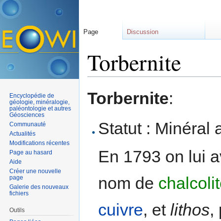
Page
Discussion
Torbernite
Aller à :
navigation
,
rechercher
Torbernite
:
Encyclopédie de
géologie, minéralogie,
paléontologie et autres
Géosciences
Statut : Minéral 
Communauté
Actualités
Modifications récentes
En 1793 on lui a
Page au hasard
Aide
Créer une nouvelle
nom de
chalcoli
page
Galerie des nouveaux
fichiers
cuivre
, et
lithos
,
Outils