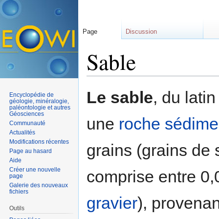
Page
Discussion
Sable
Aller à :
navigation
,
rechercher
Le sable
, du lati
Encyclopédie de
géologie, minéralogie,
paléontologie et autres
Géosciences
une
roche
sédime
Communauté
Actualités
Modifications récentes
grains (grains de 
Page au hasard
Aide
Créer une nouvelle
comprise entre 0
page
Galerie des nouveaux
fichiers
gravier
), provenan
Outils