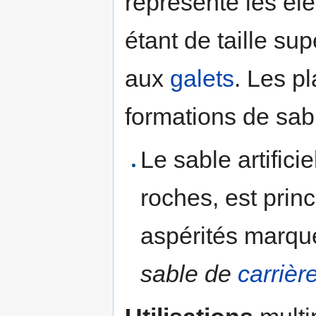
représente les élé
étant de taille su
aux
galets
. Les p
formations de sabl
Le sable artific
roches, est pri
aspérités marqué
sable de
carrièr