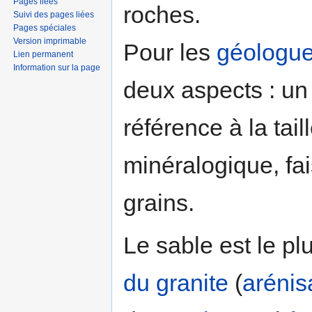
Pages liées
roches.
Suivi des pages liées
Pages spéciales
Version imprimable
Pour les
géologu
Lien permanent
Information sur la page
deux aspects : un
référence à la tail
minéralogique, fai
grains.
Le sable est le plu
du granite
(
arénis