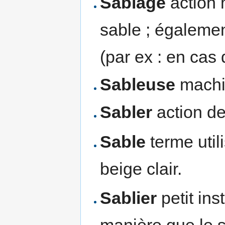
Sablage
action 
sable ; égalemen
(par ex : en cas 
Sableuse
machin
Sabler
action de
Sable
terme util
beige clair.
Sablier
petit ins
manière que le s