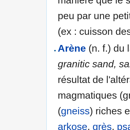
peu par une peti
(ex : cuisson des
Arène
(n. f.) du 
granitic sand, sa
résultat de l'alt
magmatiques (g
(
gneiss
) riches 
arkose
,
grès
,
ps