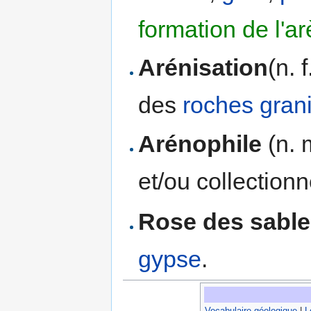
formation de l'a
Arénisation
(n. 
des
roches
gran
Arénophile
(n. 
et/ou collection
Rose des sabl
gypse
.
Vocabulaire géologique
|
L