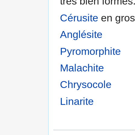
très bien formé
Cérusite
en gros 
Anglésite
Pyromorphite
Malachite
Chrysocole
Linarite