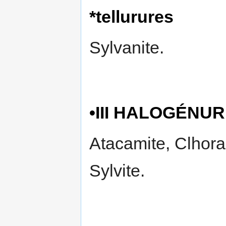
*tellurures
Sylvanite.
•III HALOGÉNU
Atacamite, Clhorar
Sylvite.