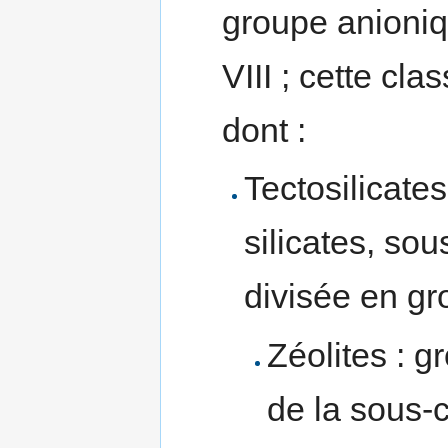
groupe anioniq
VIII ; cette cl
dont :
Tectosilicate
silicates, so
divisée en gr
Zéolites : g
de la sous-c