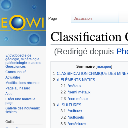
Page
Discussion
Classification
(Redirigé depuis
Ph
Encyclopédie de
Aller à :
navigation
,
rechercher
géologie, minéralogie,
paléontologie et autres
Sommaire
[
masquer
]
Géosciences
Communauté
1
CLASSIFICATION CHIMIQUE DES MINE
Actualités
2
•I ÉLÉMENTS NATIFS
Modifications récentes
2.1
*métaux
Page au hasard
2.2
*semi métaux
Aide
2.3
*non métaux
Créer une nouvelle
page
3
•II SULFURES
Galerie des nouveaux
3.1
*sulfures
fichiers
3.2
*sulfosels
Outils
3.3
*arséniures