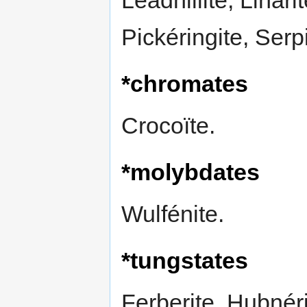
Pickéringite, Serpi
*chromates
Crocoïte.
*molybdates
Wulfénite.
*tungstates
Ferberite, Hubnérit