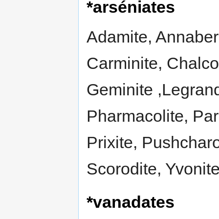
*arséniates
Adamite, Annaberg
Carminite, Chalcop
Geminite ,Legrandi
Pharmacolite, Par
Prixite, Pushcharo
Scorodite, Yvonite
*vanadates