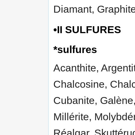
Diamant, Graphite
•II SULFURES
*sulfures
Acanthite, Argenti
Chalcosine, Chalc
Cubanite, Galène,
Millérite, Molybdé
Réalgar, Skuttérud