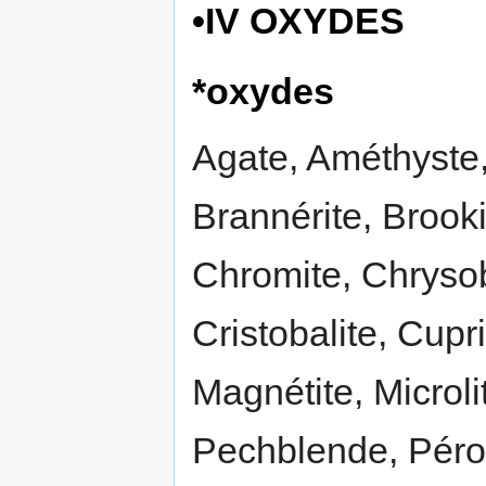
•IV OXYDES
*oxydes
Agate, Améthyste,
Brannérite, Brooki
Chromite, Chrysob
Cristobalite, Cupr
Magnétite, Microli
Pechblende, Pérow