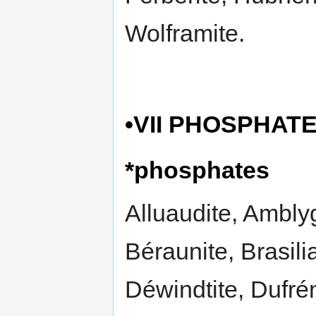
Wolframite.
•VII PHOSPHAT
*phosphates
Alluaudite, Amblyg
Béraunite, Brasili
Déwindtite, Dufrén