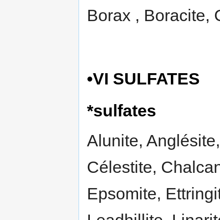
Borax , Boracite, 
•VI SULFATES
*sulfates
Alunite, Anglésite
Célestite, Chalcan
Epsomite, Ettringi
Leadhillite, Linari