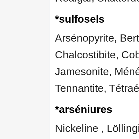
*sulfosels
Arsénopyrite, Bert
Chalcostibite, Cob
Jamesonite, Ménégh
Tennantite, Tétraé
*arséniures
Nickeline , Lölling