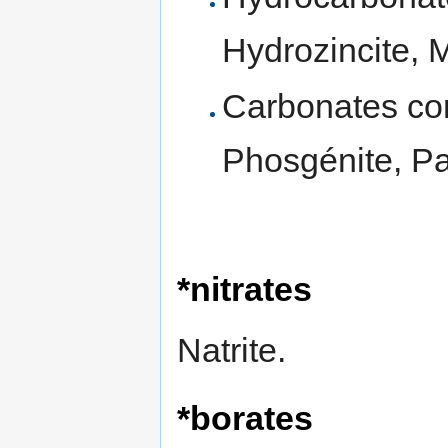
Hydrozincite, 
Carbonates com
Phosgénite, Par
*nitrates
Natrite.
*borates