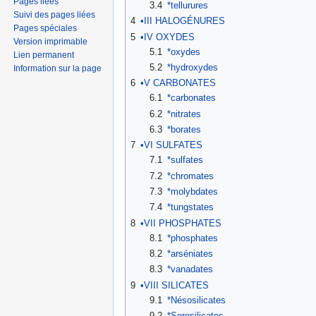
Pages liées
3.4
*tellurures
Suivi des pages liées
4
•III HALOGÉNURES
Pages spéciales
5
•IV OXYDES
Version imprimable
5.1
*oxydes
Lien permanent
5.2
*hydroxydes
Information sur la page
6
•V CARBONATES
6.1
*carbonates
6.2
*nitrates
6.3
*borates
7
•VI SULFATES
7.1
*sulfates
7.2
*chromates
7.3
*molybdates
7.4
*tungstates
8
•VII PHOSPHATES
8.1
*phosphates
8.2
*arséniates
8.3
*vanadates
9
•VIII SILICATES
9.1
*Nésosilicates
9.2
*Sorosilicates