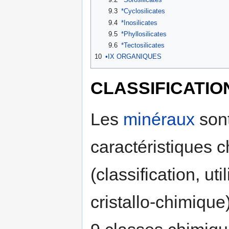
9.3
*Cyclosilicates
9.4
*Inosilicates
9.5
*Phyllosilicates
9.6
*Tectosilicates
10
•IX ORGANIQUES
CLASSIFICATIO
Les
minéraux
sont
caractéristiques 
(classification, ut
cristallo-chimique