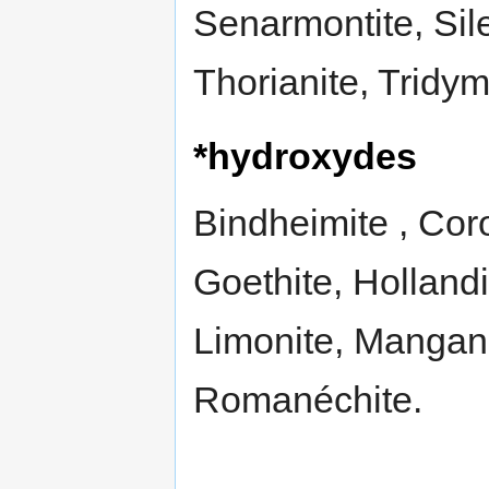
Senarmontite, Sile
Thorianite, Tridymi
*hydroxydes
Bindheimite , Cor
Goethite, Holland
Limonite, Mangani
Romanéchite.