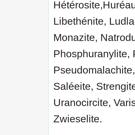
Hétérosite,Huréaul
Libethénite, Ludla
Monazite, Natrodu
Phosphuranylite,
Pseudomalachite,
Saléeite, Strengite
Uranocircite, Varis
Zwieselite.