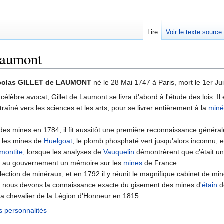
Lire
Voir le texte source
Laumont
rechercher
Nicolas GILLET de LAUMONT
né le 28 Mai 1747 à Paris, mort le 1er Ju
t, célèbre avocat, Gillet de Laumont se livra d'abord à l'étude des lois.
ntraîné vers les sciences et les arts, pour se livrer entièrement à la
miné
es mines en 1784, il fit aussitôt une première reconnaissance généra
s les mines de
Huelgoat
, le plomb phosphaté vert jusqu'alors inconnu, e
montite
, lorsque les analyses de
Vauquelin
démontrèrent que c'était un
ta au gouvernement un mémoire sur les
mines
de France.
ollection de minéraux, et en 1792 il y réunit le magnifique cabinet de min
ue nous devons la connaissance exacte du gisement des mines d'
étain
d
a chevalier de la Légion d'Honneur en 1815.
s personnalités