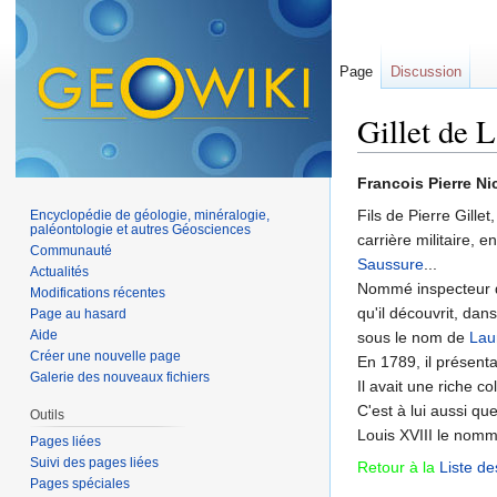
Page
Discussion
Gillet de 
Aller à :
navigation
,
Francois Pierre 
Fils de Pierre Gille
Encyclopédie de géologie, minéralogie,
paléontologie et autres Géosciences
carrière militaire, e
Communauté
Saussure
...
Actualités
Nommé inspecteur d
Modifications récentes
qu'il découvrit, dan
Page au hasard
Aide
sous le nom de
Lau
Créer une nouvelle page
En 1789, il présen
Galerie des nouveaux fichiers
Il avait une riche c
C'est à lui aussi q
Outils
Louis XVIII le nomm
Pages liées
Suivi des pages liées
Retour à la
Liste de
Pages spéciales