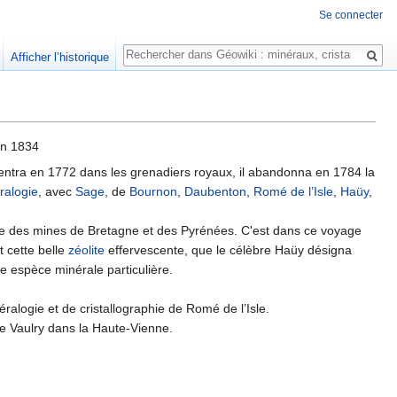
Se connecter
Rechercher
Afficher l’historique
in 1834
 Il entra en 1772 dans les grenadiers royaux, il abandonna en 1784 la
ralogie
, avec
Sage
, de
Bournon
,
Daubenton
,
Romé de l’Isle
,
Haüy
,
le des mines de Bretagne et des Pyrénées. C'est dans ce voyage
t cette belle
zéolite
effervescente, que le célèbre Haüy désigna
e espèce minérale particulière.
éralogie et de cristallographie de Romé de l’Isle.
e Vaulry dans la Haute-Vienne.