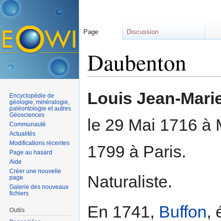
Page
Discussion
Daubenton
Aller à :
navigation
,
rechercher
Louis Jean-Mari
Encyclopédie de
géologie, minéralogie,
paléontologie et autres
Géosciences
le 29 Mai 1716 à
Communauté
Actualités
Modifications récentes
1799 à Paris.
Page au hasard
Aide
Créer une nouvelle
Naturaliste.
page
Galerie des nouveaux
fichiers
En 1741,
Buffon
,
Outils