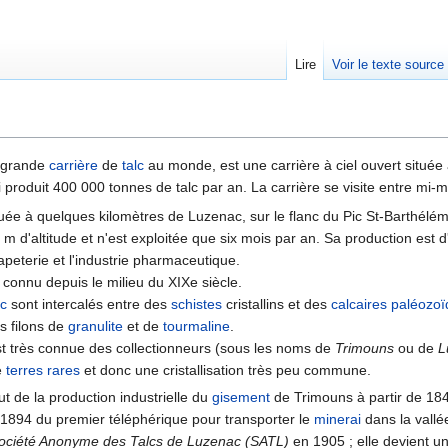
Lire
Voir le texte source
rechercher
s grande
carrière
de
talc
au monde, est une carrière à ciel ouvert située 
produit 400 000 tonnes de talc par an. La carrière se visite entre mi-m
tuée à quelques kilomètres de Luzenac, sur le flanc du Pic St-Barthélémi
m d'altitude et n'est exploitée que six mois par an. Sa production est d
apeterie et l'industrie pharmaceutique.
connu depuis le milieu du XIXe siècle.
lc
sont intercalés entre des
schistes
cristallins et des
calcaires
paléozo
s filons de
granulite
et de
tourmaline
.
st très connue des collectionneurs (sous les noms de
Trimouns
ou de
L
e
terres rares
et donc une cristallisation très peu commune.
ut de la production industrielle du
gisement
de Trimouns à partir de 18
 1894 du premier téléphérique pour transporter le
minerai
dans la vallé
ociété Anonyme des Talcs de Luzenac (SATL)
en 1905 ; elle devient un