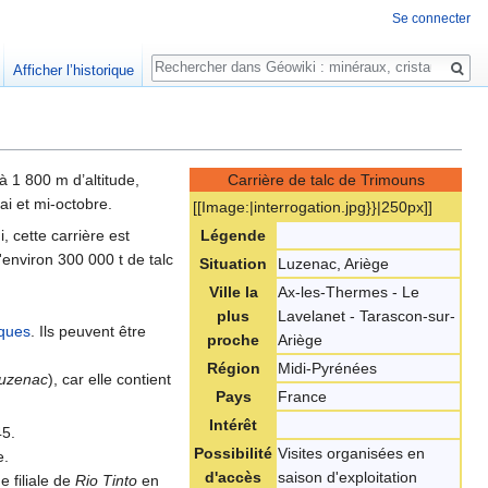
Se connecter
Rechercher
Afficher l’historique
à 1 800 m d’altitude,
Carrière de talc de Trimouns
ai et mi-octobre.
[[Image:‎|interrogation.jpg}}|250px]]
, cette carrière est
Légende
'environ 300 000 t de talc
Situation
Luzenac, Ariège
Ville la
Ax-les-Thermes - Le
plus
Lavelanet - Tarascon-sur-
ïques
. Ils peuvent être
proche
Ariège
Région
Midi-Pyrénées
uzenac
), car elle contient
Pays
France
Intérêt
45.
Possibilité
Visites organisées en
e.
d'accès
saison d'exploitation
e filiale de
Rio Tinto
en