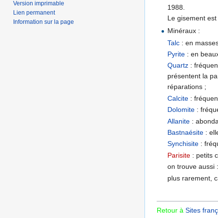
Version imprimable
1988.
Lien permanent
Le gisement est 
Information sur la page
Minéraux :
Talc
: en masses 
Pyrite
: en beaux
Quartz
: fréque
présentent la par
réparations ;
Calcite
: fréquen
Dolomite
: fréqu
Allanite
: abondan
Bastnaésite
: el
Synchisite
: fré
Parisite
: petits
on trouve aussi 
plus rarement, ca
Retour à
Sites franç