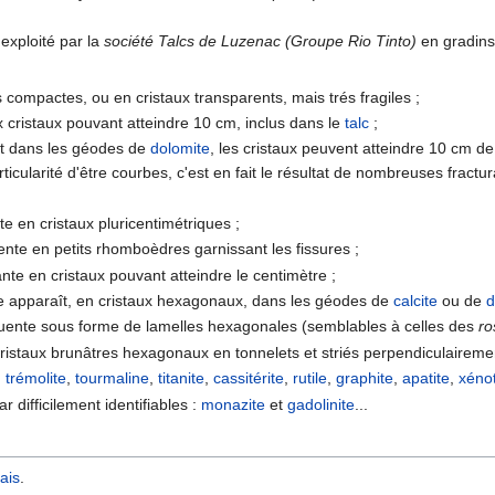
exploité par la
société Talcs de Luzenac (Groupe Rio Tinto)
en gradins
compactes, ou en cristaux transparents, mais trés fragiles ;
 cristaux pouvant atteindre 10 cm, inclus dans le
talc
;
nt dans les géodes de
dolomite
, les cristaux peuvent atteindre 10 cm de
ticularité d'être courbes, c'est en fait le résultat de nombreuses fractu
te en cristaux pluricentimétriques ;
ente en petits rhomboèdres garnissant les fissures ;
te en cristaux pouvant atteindre le centimètre ;
le apparaît, en cristaux hexagonaux, dans les géodes de
calcite
ou de
d
quente sous forme de lamelles hexagonales (semblables à celles des
ro
 cristaux brunâtres hexagonaux en tonnelets et striés perpendiculairemen
:
trémolite
,
tourmaline
,
titanite
,
cassitérite
,
rutile
,
graphite
,
apatite
,
xéno
r difficilement identifiables :
monazite
et
gadolinite
...
ais
.