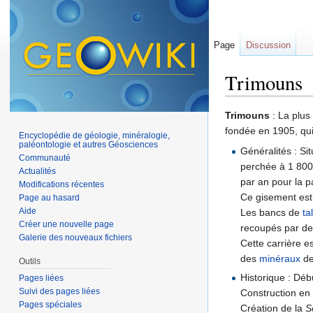
Page
Discussion
Trimouns
Aller à :
navigation
,
Trimouns
: La plu
fondée en 1905, qui 
Encyclopédie de géologie, minéralogie,
paléontologie et autres Géosciences
Généralités : Si
Communauté
perchée à 1 800 
Actualités
par an pour la p
Modifications récentes
Ce gisement est 
Page au hasard
Aide
Les bancs de
ta
Créer une nouvelle page
recoupés par de
Galerie des nouveaux fichiers
Cette carrière e
des
minéraux
d
Outils
Historique : Déb
Pages liées
Suivi des pages liées
Construction en
Pages spéciales
Création de la
S