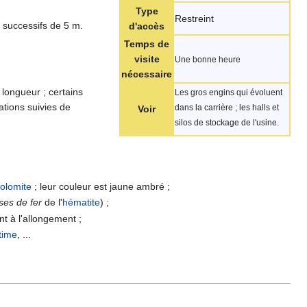
Type
Restreint
 successifs de 5 m.
d'accès
Temps de
visite
Une bonne heure
nécessaire
 longueur ; certains
Les gros engins qui évoluent
rations suivies de
dans la carrière ; les halls et
Voir
silos de stockage de l'usine.
olomite
; leur couleur est jaune ambré ;
ses de fer
de l'
hématite
) ;
t à l'allongement ;
time
, ...