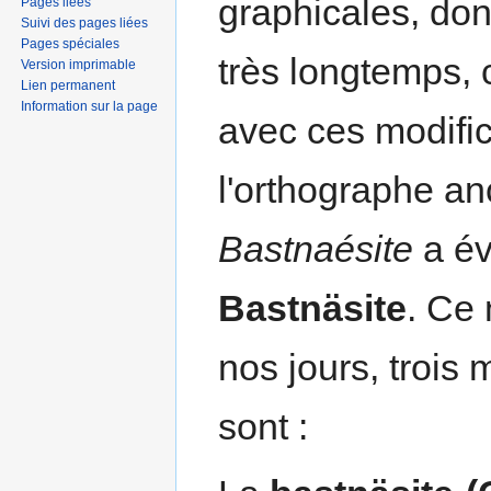
graphicales, dont
Pages liées
Suivi des pages liées
Pages spéciales
très longtemps, 
Version imprimable
Lien permanent
Information sur la page
avec ces modifi
l'orthographe a
Bastnaésite
a év
Bastnäsite
. Ce
nos jours, trois 
sont :