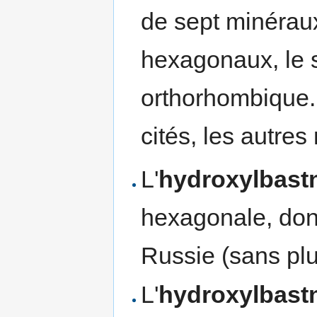
de sept minéraux
hexagonaux, le 
orthorhombique. 
cités, les autre
L'
hydroxylbastn
hexagonale, dont 
Russie (sans pl
L'
hydroxylbastn