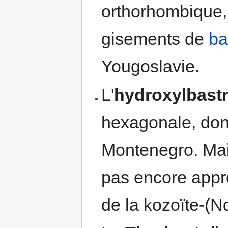
orthorhombique, 
gisements de
ba
Yougoslavie.
L'
hydroxylbastn
hexagonale, dont 
Montenegro. Mais
pas encore approu
de la kozoïte-(N