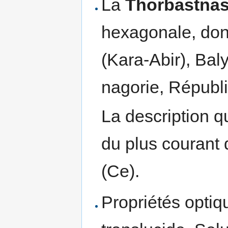
La
Thorbastnäs
hexagonale, dont 
(Kara-Abir), Ba
nagorie, Républ
La description qu
du plus courant 
(Ce).
Propriétés optiq