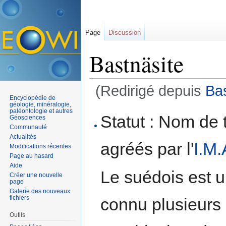
Page
Discussion
Bastnäsite
(Redirigé depuis
Bas
Encyclopédie de
Aller à :
navigation
,
rechercher
géologie, minéralogie,
paléontologie et autres
Statut : Nom de 
Géosciences
Communauté
Actualités
agréés par l'
I.M.
Modifications récentes
Page au hasard
Aide
Le suédois est u
Créer une nouvelle
page
Galerie des nouveaux
fichiers
connu plusieurs 
Outils