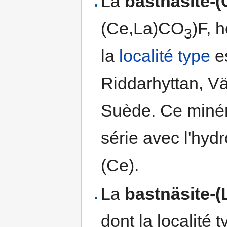
La
bastnäsite-(
(Ce,La)CO
)F, 
3
la
localité type
es
Riddarhyttan, V
Suède. Ce minér
série avec l'hyd
(Ce).
La
bastnäsite-(
dont la localité 