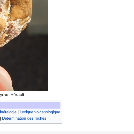
yrac. Hérault
néralogie
|
Lexique volcanologique
|
Détermination des roches