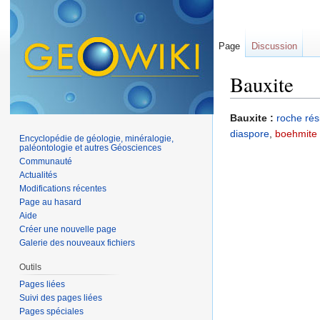
Page
Discussion
Bauxite
Aller à :
navigation
,
Bauxite :
roche rés
diaspore
,
boehmite
Encyclopédie de géologie, minéralogie,
paléontologie et autres Géosciences
Communauté
Actualités
Modifications récentes
Page au hasard
Aide
Créer une nouvelle page
Galerie des nouveaux fichiers
Outils
Pages liées
Suivi des pages liées
Pages spéciales