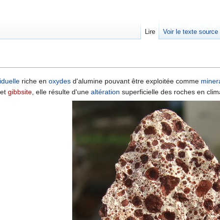
Lire
Voir le texte source
rechercher
iduelle
riche en
oxydes
d'alumine pouvant être exploitée comme
miner
et
gibbsite
, elle résulte d'une
altération
superficielle des roches en clima