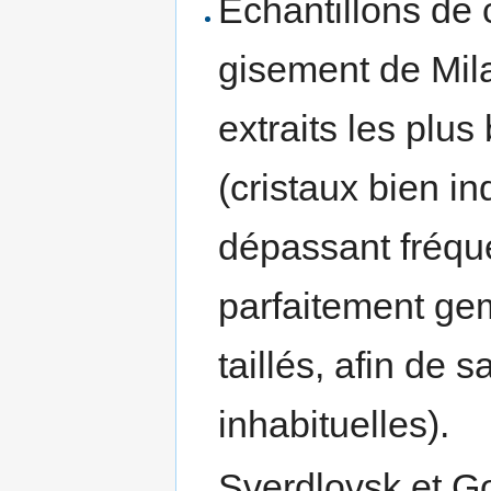
Échantillons de 
gisement de Mila
extraits les plu
(cristaux bien in
dépassant fréq
parfaitement ge
taillés, afin de
inhabituelles).
Sverdlovsk et Go