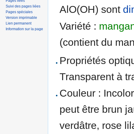
Pages liées
AlO(OH) sont
di
Suivi des pages liées
Pages spéciales
Version imprimable
Variété :
mangan
Lien permanent
Information sur la page
(contient du ma
Propriétés optiqu
Transparent à tr
Couleur : Incolo
peut être brun ja
verdâtre, rose lil