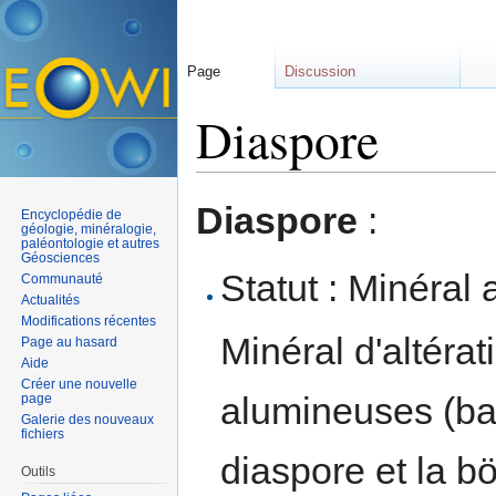
Page
Discussion
Diaspore
Aller à :
navigation
,
rechercher
Diaspore
:
Encyclopédie de
géologie, minéralogie,
paléontologie et autres
Géosciences
Statut : Minéral 
Communauté
Actualités
Modifications récentes
Minéral d'altéra
Page au hasard
Aide
Créer une nouvelle
alumineuses (ba
page
Galerie des nouveaux
fichiers
diaspore et la 
Outils