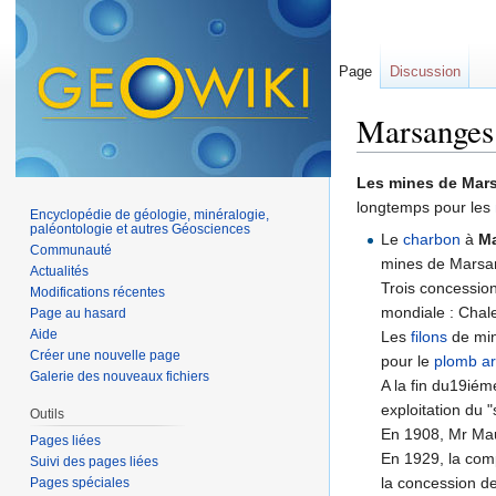
Page
Discussion
Marsanges
Aller à :
navigation
,
Les mines de Mars
longtemps pour les
Encyclopédie de géologie, minéralogie,
paléontologie et autres Géosciences
Le
charbon
à
M
Communauté
mines de Marsan
Actualités
Trois concession
Modifications récentes
mondiale : Chal
Page au hasard
Aide
Les
filons
de min
Créer une nouvelle page
pour le
plomb
ar
Galerie des nouveaux fichiers
A la fin du19ié
exploitation du "
Outils
En 1908, Mr Maus
Pages liées
En 1929, la com
Suivi des pages liées
la concession de
Pages spéciales