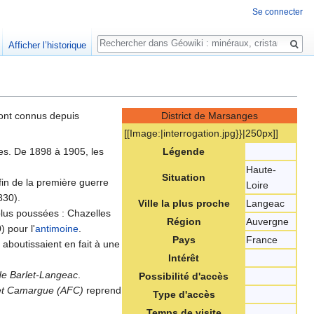
Se connecter
Rechercher
Afficher l’historique
sont connus depuis
District de Marsanges
[[Image:‎|interrogation.jpg}}|250px]]
es. De 1898 à 1905, les
Légende
Haute-
Situation
fin de la première guerre
Loire
830).
Ville la plus proche
Langeac
plus poussées : Chazelles
Région
Auvergne
 pour l'
antimoine
.
Pays
France
aboutissaient en fait à une
Intérêt
de Barlet-Langeac
.
Possibilité d'accès
 et Camargue (AFC)
reprend
Type d'accès
Temps de visite