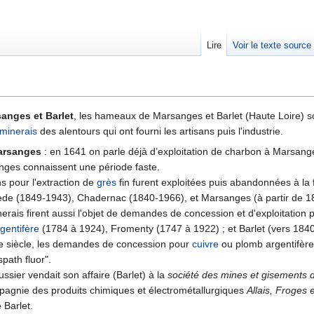
Lire
Voir le texte source
rechercher
anges et Barlet
, les hameaux de Marsanges et Barlet (Haute Loire) 
minerais
des alentours qui ont fourni les artisans puis l'industrie.
arsanges
: en 1641 on parle déjà d’exploitation de charbon à Marsang
ges connaissent une période faste.
s pour l'extraction de
grès
fin furent exploitées puis abandonnées à la 
ede (1849-1943), Chadernac (1840-1966), et Marsanges (à partir de 1
erais firent aussi l'objet de demandes de concession et d'exploitation 
gentifère
(1784 à 1924), Fromenty (1747 à 1922) ; et Barlet (vers 1840)
me siècle, les demandes de concession pour
cuivre
ou plomb argentifère 
spath fluor".
sier vendait son affaire (Barlet) à la
société des mines et gisements 
pagnie des produits chimiques et électrométallurgiques
Allais, Froges
 Barlet.