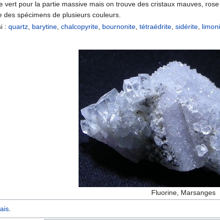
t le vert pour la partie massive mais on trouve des cristaux mauves, rose 
e des spécimens de plusieurs couleurs.
i :
quartz
,
barytine
,
chalcopyrite
,
bournonite
,
tétraédrite
,
sidérite
,
limon
Fluorine, Marsanges
ais
.