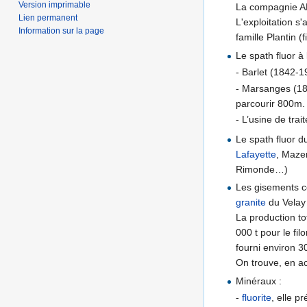
Version imprimable
La compagnie A
Lien permanent
L'exploitation s
Information sur la page
famille Plantin (
Le spath fluor à
- Barlet (1842-1
- Marsanges (183
parcourir 800m. 
- L’usine de tra
Le spath fluor 
Lafayette
, Maze
Rimonde…)
Les gisements c
granite
du Velay 
La production to
000 t pour le fi
fourni environ 3
On trouve, en ac
Minéraux :
-
fluorite
, elle p