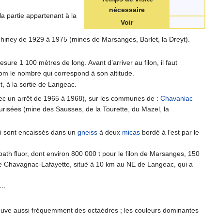
nécessaire
la partie appartenant à la
Voir
échiney de 1929 à 1975 (mines de Marsanges, Barlet, la Dreyt).
sure 1 100 mètres de long. Avant d’arriver au filon, il faut
nom le nombre qui correspond à son altitude.
t, à la sortie de Langeac.
vec un arrêt de 1965 à 1968), sur les communes de :
Chavaniac
urisées (mine des Sausses, de la Tourette, du Mazel, la
ui sont encaissés dans un
gneiss
à deux
micas
bordé à l’est par le
path fluor, dont environ 800 000 t pour le filon de Marsanges, 150
ict de Chavagnac-Lafayette, situé à 10 km au NE de Langeac, qui a
..
 trouve aussi fréquemment des octaèdres ; les couleurs dominantes