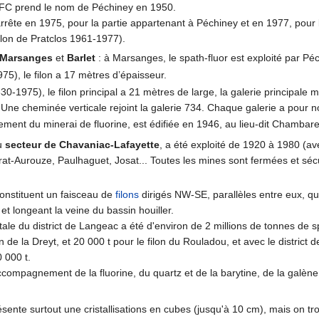
FC prend le nom de Péchiney en 1950.
'arrête en 1975, pour la partie appartenant à Péchiney et en 1977, pour 
filon de Pratclos 1961-1977).
Marsanges
et
Barlet
: à Marsanges, le spath-fluor est exploité par P
975), le filon a 17 mètres d’épaisseur.
0-1975), le filon principal a 21 mètres de large, la galerie principale me
Une cheminée verticale rejoint la galerie 734. Chaque galerie a pour 
itement du minerai de fluorine, est édifiée en 1946, au lieu-dit Chambare
du
secteur de Chavaniac-Lafayette
, a été exploité de 1920 à 1980 (a
rat-Aurouze, Paulhaguet, Josat... Toutes les mines sont fermées et séc
onstituent un faisceau de
filons
dirigés NW-SE, parallèles entre eux, q
et longeant la veine du bassin houiller.
tale du district de Langeac a été d'environ de 2 millions de tonnes de s
lon de la Dreyt, et 20 000 t pour le filon du Rouladou, et avec le distr
0 000 t.
compagnement de la fluorine, du quartz et de la barytine, de la galène.
résente surtout une cristallisations en cubes (jusqu'à 10 cm), mais on