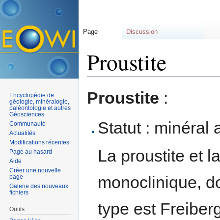
Page
Discussion
Proustite
Aller à :
navigation
,
rechercher
Proustite
:
Encyclopédie de
géologie, minéralogie,
paléontologie et autres
Géosciences
Statut : minéral 
Communauté
Actualités
Modifications récentes
La proustite et l
Page au hasard
Aide
Créer une nouvelle
monoclinique, don
page
Galerie des nouveaux
fichiers
type est Freiber
Outils