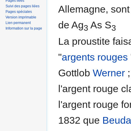
Pages liées
Allemagne, sont
Suivi des pages liées
Pages spéciales
Version imprimable
de Ag
As S
Lien permanent
3
3
Information sur la page
La proustite fais
"
argents rouges
Gottlob
Werner
;
l'argent rouge cla
l'argent rouge fo
1832 que
Beuda