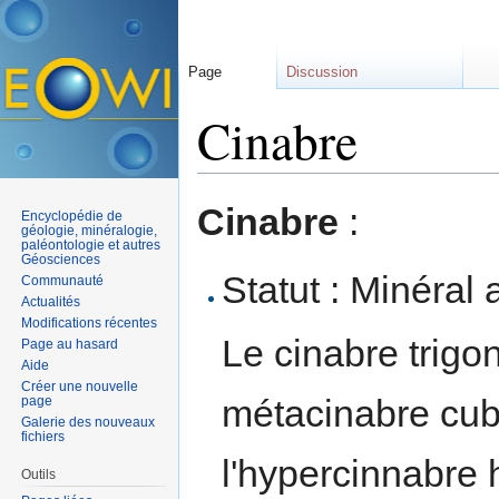
Page
Discussion
Cinabre
Aller à :
navigation
,
rechercher
Cinabre
:
Encyclopédie de
géologie, minéralogie,
paléontologie et autres
Géosciences
Statut : Minéral 
Communauté
Actualités
Modifications récentes
Le cinabre trigon
Page au hasard
Aide
Créer une nouvelle
métacinabre cub
page
Galerie des nouveaux
fichiers
l'hypercinnabre 
Outils