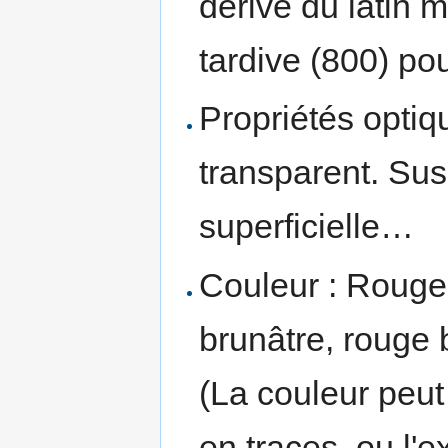
dérivé du latin 
tardive (800) po
Propriétés optiq
transparent. Susc
superficielle…
Couleur : Rouge,
brunâtre, rouge b
(La couleur peut
en traces, ou l'