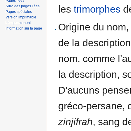
Pages liées
les
trimorphes
d
Suivi des pages liées
Pages spéciales
Version imprimable
Lien permanent
Origine du nom,
Information sur la page
de la description
nom, comme l'aut
la description, s
D'aucuns pensen
gréco-persane, 
zinjifrah
, sang d