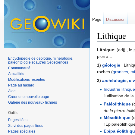
Page
Discussion
Lithique
Aller à :
navigation
,
Lithique
: (adj) , le
pierre…
Encyclopédie de géologie, minéralogie,
paléontologie et autres Géosciences
1)
géologie
: Lithi
Communauté
roches (
granites
,
mi
Actualités
Modifications récentes
2)
archéologie
,
civ
Page au hasard
Industrie lithiqu
Aide
l'utilisation de la
Créer une nouvelle page
Galerie des nouveaux fichiers
Paléolithique
(
de la pierre taill
Outils
Mésolithique
(
Pages liées
l'Épipaléolithiqu
Suivi des pages liées
Épipaléolithiq
Pages spéciales