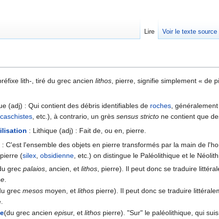
Lire
Voir le texte source
rechercher
 préfixe lith-, tiré du grec ancien
lithos
, pierre, signifie simplement « de p
que (adj) : Qui contient des débris identifiables de
roches
, généralement 
caschistes
, etc.), à contrario, un grès
sensus stricto
ne contient que de
ilisation
: Lithique (adj) : Fait de, ou en, pierre.
e
: C'est l'ensemble des objets en pierre transformés par la main de l
 pierre (
silex
,
obsidienne
, etc.) on distingue le Paléolithique et le Néolith
du grec
palaios
, ancien, et
lithos
, pierre). Il peut donc se traduire litté
ée
.
du grec
mesos
moyen, et
lithos
pierre). Il peut donc se traduire littér
e.
ue
(du grec ancien
epi
sur, et
lithos
pierre). "Sur" le paléolithique, qui suis