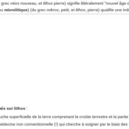
 grec
néos
nouveau, et
lithos
pierre) signifie littéralement "nouvel âge d
ou
microlitique
) (du grec
mikros
, petit, et
lithos
, pierre) qualifie une in
és sur lithos
:
uche superficielle de la terre comprenant la croûte terrestre et la part
édecine non conventionnelle (!) qui cherche à soigner par le biais des