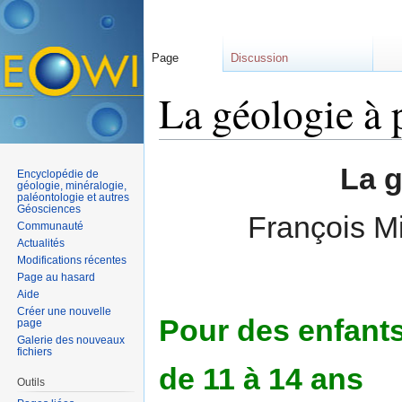
Page
Discussion
La géologie à p
Aller à :
navigation
,
rechercher
La g
Encyclopédie de
géologie, minéralogie,
paléontologie et autres
Géosciences
François Mi
Communauté
Actualités
Modifications récentes
Page au hasard
Aide
Créer une nouvelle
Pour des enfant
page
Galerie des nouveaux
fichiers
de 11 à 14 ans
Outils