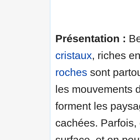
Présentation :
Be
cristaux
, riches e
roches
sont parto
les mouvements d
forment les paysa
cachées. Parfois, e
surface, et on peu