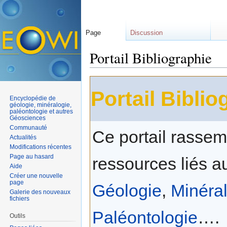
Page
Discussion
Portail Bibliographie
Aller à :
navigation
,
rechercher
Portail Biblio
Encyclopédie de
géologie, minéralogie,
paléontologie et autres
Géosciences
Communauté
Ce portail rassem
Actualités
Modifications récentes
Page au hasard
ressources liés 
Aide
Créer une nouvelle
page
Géologie
,
Minéra
Galerie des nouveaux
fichiers
Paléontologie
….
Outils