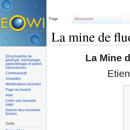
Page
Discussion
La mine de flu
Aller à :
navigation
,
rechercher
La Mine d
Encyclopédie de
géologie, minéralogie,
paléontologie et autres
Géosciences
Etie
Communauté
Actualités
Modifications récentes
Page au hasard
Aide
Créer une nouvelle
page
Galerie des nouveaux
fichiers
Outils