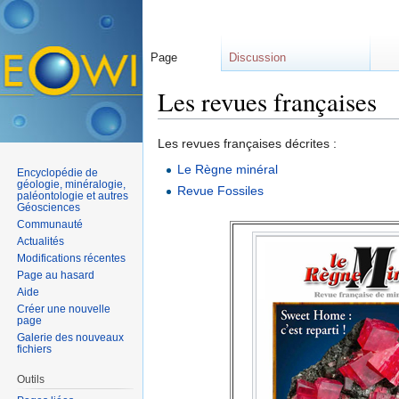
Page
Discussion
Les revues françaises
Aller à :
navigation
,
rechercher
Les revues françaises décrites :
Le Règne minéral
Encyclopédie de
géologie, minéralogie,
Revue Fossiles
paléontologie et autres
Géosciences
Communauté
Actualités
Modifications récentes
Page au hasard
Aide
Créer une nouvelle
page
Galerie des nouveaux
fichiers
Outils