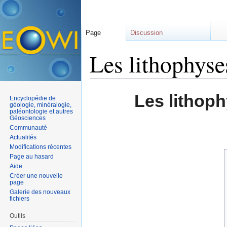
Page
Discussion
Les lithophyses
Aller à :
navigation
,
rechercher
Les lithoph
Encyclopédie de
géologie, minéralogie,
paléontologie et autres
Géosciences
Communauté
Actualités
Modifications récentes
Page au hasard
Aide
Créer une nouvelle
page
Galerie des nouveaux
fichiers
Outils