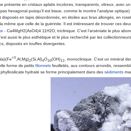
se présente en cristaux aplatis incolores, transparents, vitreux, avec 
t pas hexagonal puisqu'il est biaxe, comme le montre l'analyse optique) 
t disposés en tapis désordonnés, en étoiles aux bras allongés, en rosette
la même que celle de la guérinite. Il est intéressant de trouver ces de
te
- Ca4MgH2(AsO4)4.11H2O, triclinique. C'est l'arséniate le plus abondant
 c'est aussi le plus esthétique et le plus recherché par les collectionneur
ncs, disposés en touffes divergentes.
+3
Na)(Fe
,Al,Mg)
(Si,Al)
O
(OH)
, monoclinique. C'est un minéral d
2
4
10
12
lle forme de petits
filonnets
feuilletés, aux contours arrondis, ressembla
e phyllosilicate hydraté se forme principalement dans des
sédiments
mar