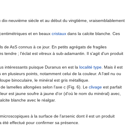
n du dix-neuvième siècle et au début du vingtième, vraisemblablement
s centimétriques et en beaux
cristaux
dans la calcite blanche. Ces
s de AsS connus à ce jour. En petits agrégats de fragiles
 tendre ; l'éclat est vitreux à sub-adamantin. Il s'agit d'un produit
lus intéressants puisque Duranus en est la
localité type
. Mais il est
urs en plusieurs points, notamment celui de la couleur. A l'œil nu ou
oupe binoculaire, le minéral est gris métallique.
 de lamelles allongées selon l'axe c (Fig. 6). Le
clivage
est parfait
leur est jaune soufre à jaune d'or (d'où le nom du minéral) avec,
alcite blanche avec le réalgar.
icroscopiques à la surface de l'arsenic dont il est un produit
 a été effectué pour confirmer sa présence.