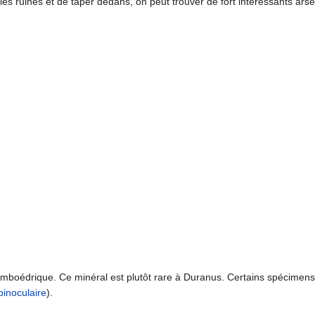
les ruines et de taper dedans, on peut trouver de fort intéressants arsé
omboédrique. Ce minéral est plutôt rare à Duranus. Certains spécimens
binoculaire
).