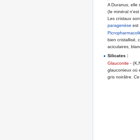
A Duranus, elle 
(le minéral n'es
Les cristaux son
paragenèse
est 
Picropharmacoli
bien cristallisé,
aciculaires, bla
Silicates :
Glauconite
- (K,
glauconieux où e
gris noirâtre. C