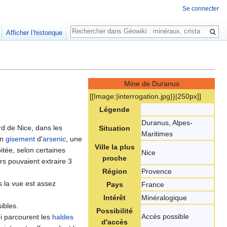
Se connecter
Rechercher
Afficher l’historique
Mine de Duranus
[[Image:‎|interrogation.jpg}}|250px]]
Légende
Duranus, Alpes-
rd de Nice, dans les
Situation
Maritimes
en
gisement
d'
arsenic
, une
Ville la plus
itée, selon certaines
Nice
proche
rs pouvaient extraire 3
Région
Provence
s la vue est assez
Pays
France
Intérêt
Minéralogique
ibles.
Possibilité
Accès possible
i parcourent les
haldes
d'accès