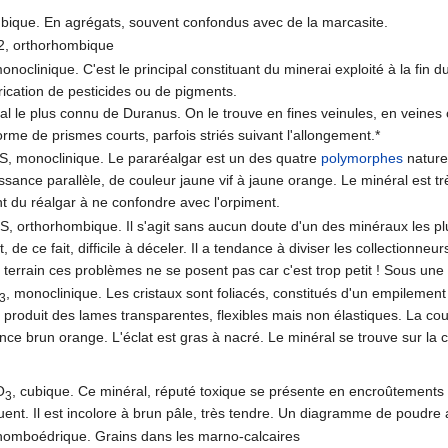
ubique. En agrégats, souvent confondus avec de la marcasite.
2, orthorhombique
onoclinique. C'est le principal constituant du minerai exploité à la fi
rication de pesticides ou de pigments.
éral le plus connu de Duranus. On le trouve en fines veinules, en veine
forme de prismes courts, parfois striés suivant l'allongement.*
sS, monoclinique. Le pararéalgar est un des quatre
polymorphes
naturel
sance parallèle, de couleur jaune vif à jaune orange. Le minéral est très
 du réalgar à ne confondre avec l'orpiment.
S, orthorhombique. Il s'agit sans aucun doute d'un des minéraux les p
4
 de ce fait, difficile à déceler. Il a tendance à diviser les collectionne
 terrain ces problèmes ne se posent pas car c'est trop petit ! Sous une l
, monoclinique. Les cristaux sont foliacés, constitués d'un empilement
3
i produit des lames transparentes, flexibles mais non élastiques. La cou
nce brun orange. L'éclat est gras à nacré. Le minéral se trouve sur la c
O
, cubique. Ce minéral, réputé toxique se présente en encroûtements m
3
uent. Il est incolore à brun pâle, très tendre. Un diagramme de poudre
rhomboédrique. Grains dans les marno-calcaires