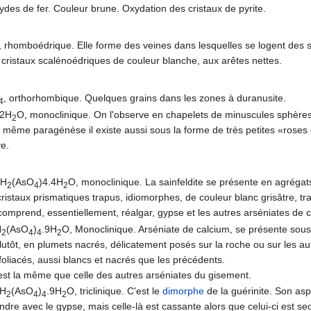
des de fer. Couleur brune. Oxydation des cristaux de pyrite.
, rhomboédrique. Elle forme des veines dans lesquelles se logent des 
s cristaux scalénoédriques de couleur blanche, aux arêtes nettes.
, orthorhombique. Quelques grains dans les zones à duranusite.
4
.2H
O, monoclinique. On l'observe en chapelets de minuscules sphères 
2
 même paragénèse il existe aussi sous la forme de très petites «roses de
ve.
H
(AsO
)4.4H
O, monoclinique. La sainfeldite se présente en agrégats 
5
2
4
2
ristaux prismatiques trapus, idiomorphes, de couleur blanc grisâtre, tr
omprend, essentiellement, réalgar, gypse et les autres arséniates de 
H
(AsO
)
.9H
O, Monoclinique. Arséniate de calcium, se présente sous 
2
4
4
2
plutôt, en plumets nacrés, délicatement posés sur la roche ou sur les aut
, foliacés, aussi blancs et nacrés que les précédents.
st la même que celle des autres arséniates du gisement.
H
(AsO
)
.9H
O, triclinique. C'est le
dimorphe
de la guérinite. Son asp
2
4
4
2
ndre avec le gypse, mais celle-là est cassante alors que celui-ci est sec