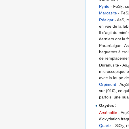
Pyrite
- FeS
, c
2
Marcasite
- FeS
Réalgar
- AsS, m
en vue de la fab
Il s'agit du min
derniers ont la 
Pararéalgar - A
baguettes à crois
de remplacement
Duranusite - As
microscopique et,
avec la loupe de
Orpiment
- As
S
2
sur {010}, ce qu
parfois, une nua
Oxydes :
Arsénolite
- As
2
d'oxydation fréq
Quartz
- SiO
, 
2