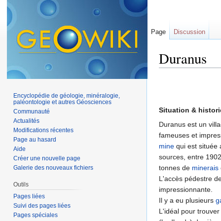
Page
Discussion
Duranus
Aller à :
navigation
,
Encyclopédie de géologie, minéralogie,
paléontologie et autres Géosciences
Situation & histor
Communauté
Actualités
Duranus est un vill
Modifications récentes
fameuses et impres
Page au hasard
mine
qui est située 
Aide
sources, entre 1902
Créer une nouvelle page
tonnes de
minerais
Galerie des nouveaux fichiers
L'accès pédestre de
Outils
impressionnante.
Pages liées
Il y a eu plusieurs
g
Suivi des pages liées
L'idéal pour trouver
Pages spéciales