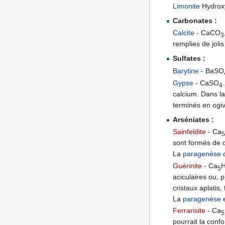
Limonite
Hydroxy
Carbonates :
Calcite
- CaCO
3
remplies de joli
Sulfates :
Barytine
- BaSO
Gypse
- CaSO
4
calcium. Dans la
terminés en ogi
Arséniates :
Sainfeldite
- Ca
sont formés de c
La
paragenèse
c
Guérinite
- Ca
5
aciculaires ou, 
cristaux aplatis
La
paragenèse
e
Ferrarisite
- Ca
5
pourrait la confo