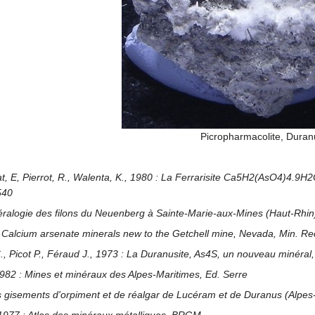
Picropharmacolite, Duran
at, E, Pierrot, R., Walenta, K., 1980 : La Ferrarisite Ca5H2(AsO4)4.9H2
540
néralogie des filons du Neuenberg à Sainte-Marie-aux-Mines (Haut-Rhin)
 Calcium arsenate minerals new to the Getchell mine, Nevada, Min. Re
., Picot P., Féraud J., 1973 : La Duranusite, As4S, un nouveau minéral, B
 1982 : Mines et minéraux des Alpes-Maritimes, Ed. Serre
es gisements d'orpiment et de réalgar de Lucéram et de Duranus (Alpes-M