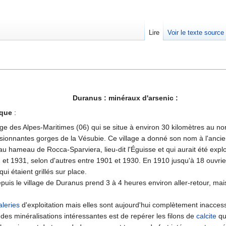
Lire
Voir le texte source
rechercher
Duranus : minéraux d'arsenic :
ique
:
age des Alpes-Maritimes (06) qui se situe à environ 30 kilomètres au no
sionnantes gorges de la Vésubie. Ce village a donné son nom à l'anci
au hameau de Rocca-Sparviera, lieu-dit l'Éguisse et qui aurait été explo
 et 1931, selon d'autres entre 1901 et 1930. En 1910 jusqu'à 18 ouvrie
qui étaient grillés sur place.
puis le village de Duranus prend 3 à 4 heures environ aller-retour, mai
aleries
d'exploitation mais elles sont aujourd'hui complètement inaccess
 des minéralisations intéressantes est de repérer les filons de
calcite
qu