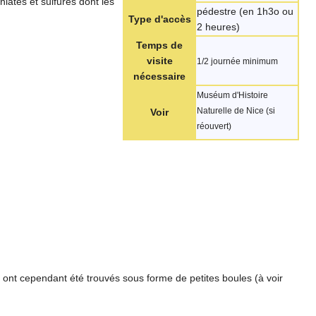
niates et sulfures dont les
pédestre (en 1h3o ou
Type d'accès
2 heures)
Temps de
visite
1/2 journée minimum
nécessaire
Muséum d'Histoire
Naturelle de Nice (si
Voir
réouvert)
 ont cependant été trouvés sous forme de petites boules (à voir