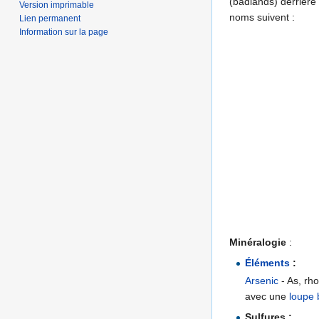
(badlands) derrière 
Version imprimable
noms suivent :
Lien permanent
Information sur la page
Minéralogie
:
Éléments
:
Arsenic
- As, rh
avec une
loupe 
Sulfures :