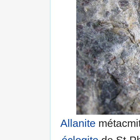
Allanite
métacmit