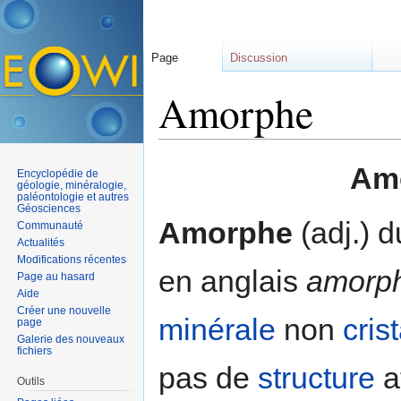
Page
Discussion
Amorphe
Aller à :
navigation
,
rechercher
Amo
Encyclopédie de
géologie, minéralogie,
paléontologie et autres
Géosciences
Amorphe
(adj.) 
Communauté
Actualités
Modifications récentes
en anglais
amorp
Page au hasard
Aide
Créer une nouvelle
minérale
non
crist
page
Galerie des nouveaux
fichiers
pas de
structure
a
Outils