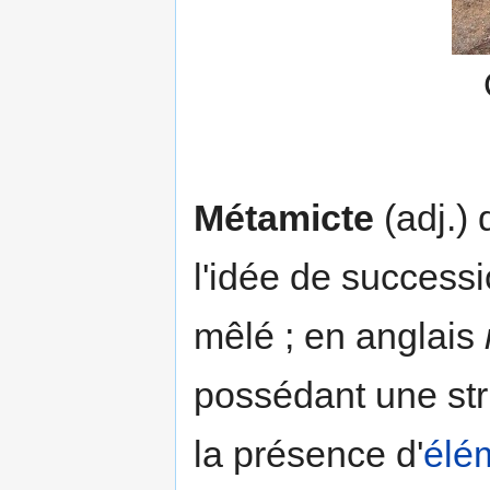
Métamicte
(adj.)
l'idée de successi
mêlé ; en anglais
possédant une stru
la présence d'
élé