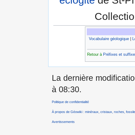
éclogite
de St-Ph
Collecti
Vocabulaire géologique
|
L
Retour à
Préfixes et suffix
La dernière modificatio
à 08:30.
Politique de confidentialité
À propos de Géowiki : minéraux, cristaux, roches, fossile
Avertissements