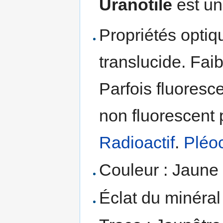
Uranotile
est un
Propriétés optiq
translucide. Fai
Parfois fluoresc
non fluorescent 
Radioactif
.
Pléo
Couleur : Jaune p
Éclat du minéral 