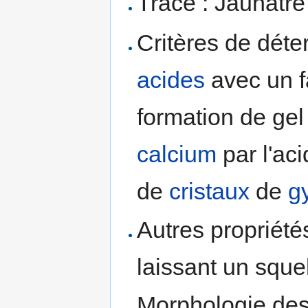
Trace : Jaunâtre
Critères de déte
acides
avec un 
formation de ge
calcium
par l'ac
de
cristaux
de
g
Autres propriété
laissant un squel
Morphologie des 