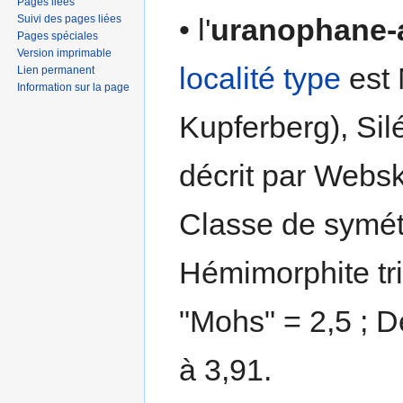
Pages liées
Suivi des pages liées
• l'
uranophane-
Pages spéciales
Version imprimable
localité type
est 
Lien permanent
Information sur la page
Kupferberg), Sil
décrit par Webs
Classe de symét
Hémimorphite tri
"Mohs" = 2,5 ; D
à 3,91.