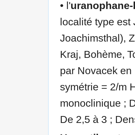
• l'
uranophane-
localité type es
Joachimsthal),
Kraj, Bohème, Tc
par Novacek en 
symétrie = 2/m 
monoclinique ; 
De 2,5 à 3 ; Den