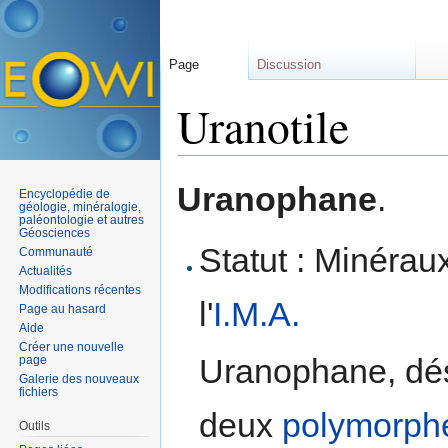
Page
Discussion
Uranotile
Aller à :
navigation
,
rechercher
Uranophane
.
Encyclopédie de
géologie, minéralogie,
paléontologie et autres
Géosciences
Statut : Minérau
Communauté
Actualités
Modifications récentes
l'
I.M.A.
Page au hasard
Aide
Créer une nouvelle
Uranophane, dés
page
Galerie des nouveaux
fichiers
deux
polymorph
Outils