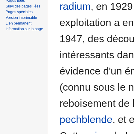
Pages liées
radium
, en 1929
Suivi des pages liées
Pages spéciales
Version imprimable
exploitation a en
Lien permanent
Information sur la page
1947, des décou
intéressants dan
évidence d'un é
(connu sous le
reboisement de l
pechblende
, et