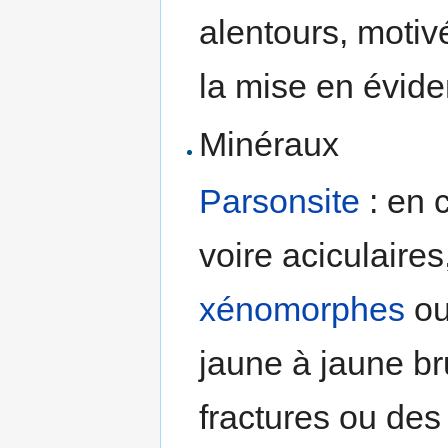
alentours, motiv
la mise en évid
Minéraux
Parsonsite
: en 
voire aciculaire
xénomorphes
ou
jaune à jaune bru
fractures ou de