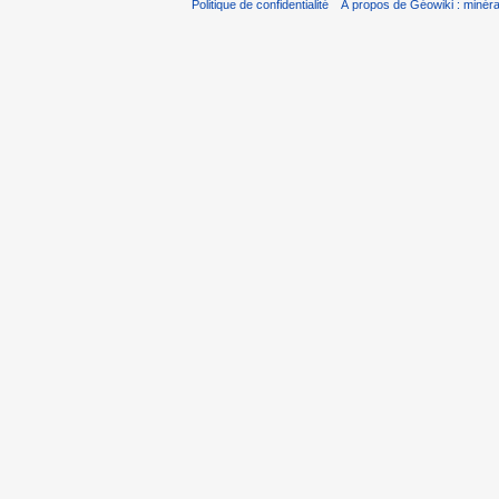
Politique de confidentialité
À propos de Géowiki : minérau