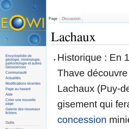
Page
Discussion
Lachaux
Aller à :
navigation
,
rechercher
Historique : En 
Encyclopédie de
géologie, minéralogie,
paléontologie et autres
Géosciences
Thave découvre
Communauté
Actualités
Modifications récentes
Lachaux (Puy-d
Page au hasard
Aide
Créer une nouvelle
gisement qui fera
page
Galerie des nouveaux
fichiers
concession
mini
Outils