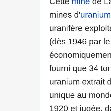
Cette
mine
de La
mines d'
uranium
uranifère exploi
(dès 1946 par l
économiquement 
fourni que 34 to
uranium extrait 
unique au monde
1920 et jugée, 