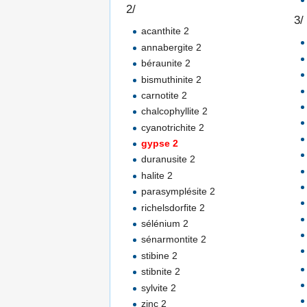
2/
3/
acanthite 2
annabergite 2
béraunite 2
bismuthinite 2
carnotite 2
chalcophyllite 2
cyanotrichite 2
gypse 2
duranusite 2
halite 2
parasymplésite 2
richelsdorfite 2
sélénium 2
sénarmontite 2
stibine 2
stibnite 2
sylvite 2
zinc 2