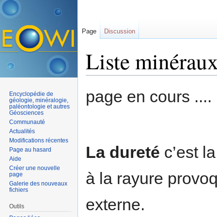
Page
Discussion
Liste minéraux
Aller à :
navigation
,
rechercher
page en cours ....
Encyclopédie de
géologie, minéralogie,
paléontologie et autres
Géosciences
Communauté
Actualités
Modifications récentes
La dureté
c’est l
Page au hasard
Aide
Créer une nouvelle
à la rayure provo
page
Galerie des nouveaux
fichiers
externe.
Outils